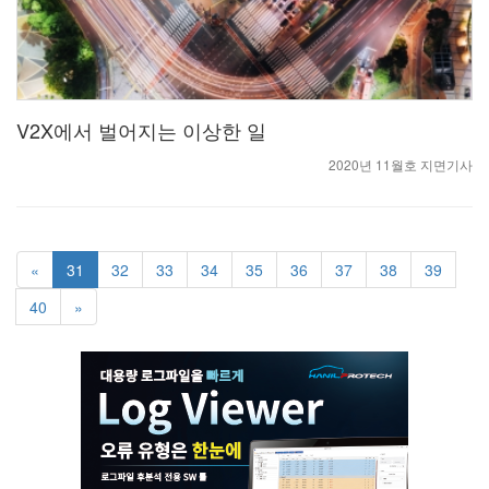
V2X에서 벌어지는 이상한 일
2020년 11월호 지면기사
«
31
32
33
34
35
36
37
38
39
40
»