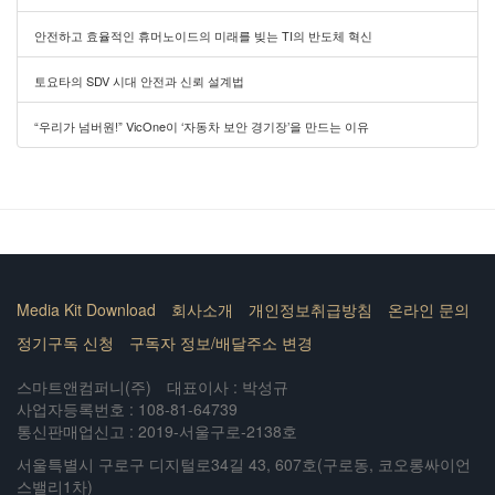
안전하고 효율적인 휴머노이드의 미래를 빚는 TI의 반도체 혁신
토요타의 SDV 시대 안전과 신뢰 설계법
“우리가 넘버원!” VicOne이 ‘자동차 보안 경기장’을 만드는 이유
Media Kit Download
회사소개
개인정보취급방침
온라인 문의
정기구독 신청
구독자 정보/배달주소 변경
스마트앤컴퍼니(주)
대표이사 : 박성규
사업자등록번호 : 108-81-64739
통신판매업신고 : 2019-서울구로-2138호
서울특별시 구로구 디지털로34길 43, 607호(구로동, 코오롱싸이언
스밸리1차)