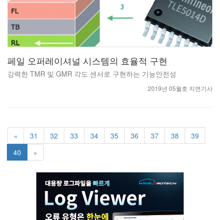
페일 오퍼레이셔널 시스템의 효율적 구현
강력한 TMR 및 GMR 각도 센서로 구현하는 기능안전성
2019년 05월호 지면기사
«
31
32
33
34
35
36
37
38
39
40
»