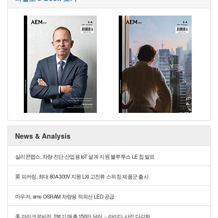
News & Analysis
실리콘랩스, 차량 진단·산업용 IoT 설계 지원 블루투스 LE 칩 발표
英 피커링, 최대 80A·300V 지원 LXI 고전류 스위칭 제품군 출시
마우저, ams OSRAM 차량용 적외선 LED 공급
美 마이크로비전, 2분기 매출 150만 달러 ··· 라이다 사업 다각화