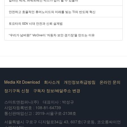
갈라진 세계, 파워트레인 믹스가 답이 될 수 있을까
안전하고 효율적인 휴머노이드의 미래를 빚는 TI의 반도체 혁신
토요타의 SDV 시대 안전과 신뢰 설계법
“우리가 넘버원!” VicOne이 ‘자동차 보안 경기장’을 만드는 이유
Media Kit Download
회사소개
개인정보취급방침
온라인 문의
정기구독 신청
구독자 정보/배달주소 변경
스마트앤컴퍼니(주)
대표이사 : 박성규
사업자등록번호 : 108-81-64739
통신판매업신고 : 2019-서울구로-2138호
서울특별시 구로구 디지털로34길 43, 607호(구로동, 코오롱싸이언