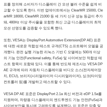
표를 정의해 소비자가 디스플레이 간 모션 블러 수준을 쉽게 비
교할 수 있도록 한다. 이번 업데이트에서는 ClearMR 15000, Cle
arMR 18000, ClearMR 21000 등 세 가지 신규 성능 등급이 추가
돼, 480Hz 이상 주사율을 포함한 최신 고급 디스플레이의 최적
모션 선명도를 검증할 수 있도록 했다.
또한, VESA는 DisplayPort Automotive Extension(DP AE) 표준
에 대한 새로운 적합성 테스트 규격(CTS) 소프트웨어 모델을 공
개했다. 완전 실행 가능한 리눅스 기반 C 모델에는 500개 이상
의 기능 안전(Functional safety, FuSa) 및 사이버보안 적합성 테
스트 항목이 포함돼 있다. 이를 통해 반도체 제조사는 VESA DP
AE 규격에 따라 자동차 디스플레이용 비디오 소스(전자제어장
치, ECU), 브리지(시리얼라이저·디시리얼라이저), 싱크(타이밍
컨트롤러 등)를 개발하고 테스트할 수 있다.
VESA DP AE 표준은 DisplayPort 2.1a 최신 버전과 eDP 1.5a를
지원하며, 차량용 디스플레이의 엔드투엔드 기능 안전(FuSa)과
사이버보안을 동시에 고려하도록 설계됐다. 이 표준은 압축 및