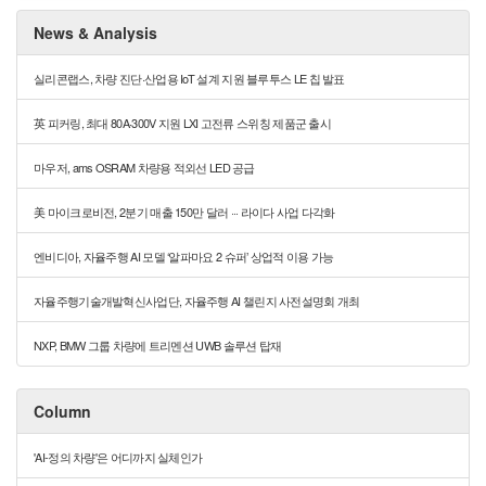
News & Analysis
실리콘랩스, 차량 진단·산업용 IoT 설계 지원 블루투스 LE 칩 발표
英 피커링, 최대 80A·300V 지원 LXI 고전류 스위칭 제품군 출시
마우저, ams OSRAM 차량용 적외선 LED 공급
美 마이크로비전, 2분기 매출 150만 달러 ··· 라이다 사업 다각화
엔비디아, 자율주행 AI 모델 ‘알파마요 2 슈퍼’ 상업적 이용 가능
자율주행기술개발혁신사업단, 자율주행 AI 챌린지 사전설명회 개최
NXP, BMW 그룹 차량에 트리멘션 UWB 솔루션 탑재
Column
'AI-정의 차량'은 어디까지 실체인가