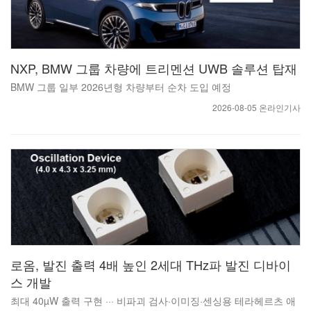
NXP, BMW 그룹 차량에 트리멘션 UWB 솔루션 탑재
BMW 그룹 일부 2026년형 차량부터 순차 도입 예정
2026-08-05 온라인기사
로옴, 발진 출력 4배 높인 2세대 THz파 발진 디바이
스 개발
최대 40µW 출력 구현 ··· 비파괴 검사·이미징·센싱용 테라헤르츠 애