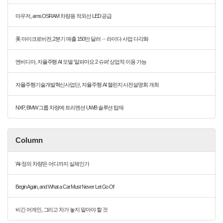
마우저, ams OSRAM 차량용 적외선 LED 공급
美 마이크로비전, 2분기 매출 150만 달러 ··· 라이다 사업 다각화
엔비디아, 자율주행 AI 모델 ‘알파마요 2 슈퍼’ 상업적 이용 가능
자율주행기술개발혁신사업단, 자율주행 AI 챌린지 사전설명회 개최
NXP, BMW 그룹 차량에 트리멘션 UWB 솔루션 탑재
Column
'AI-정의 차량'은 어디까지 실체인가
Begin Again, and What a Car Must Never Let Go Of
비긴 어게인, 그리고 차가 놓지 말아야 할 것