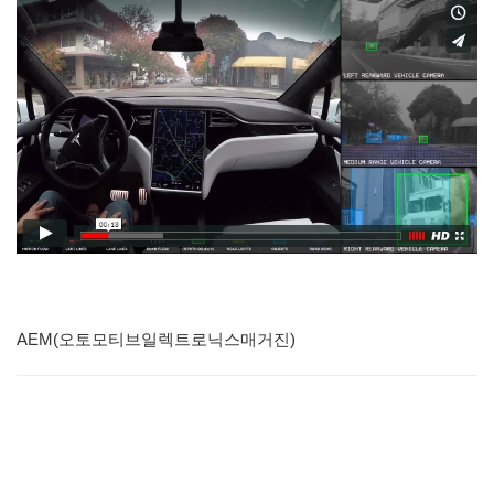
AEM(오토모티브일렉트로닉스매거진)