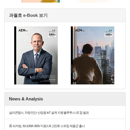
과월호 e-Book 보기
News & Analysis
실리콘랩스, 차량 진단·산업용 IoT 설계 지원 블루투스 LE 칩 발표
英 피커링, 최대 80A·300V 지원 LXI 고전류 스위칭 제품군 출시