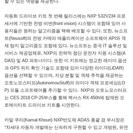
할 수 있는 역량을 제공한다.
자동화 드라이브 키트 첫 번째 릴리스에는 NXP S32V234 프로
세서에 기반한 전방 비번(front vision) 시스템이 포함돼 있어 사
용자들은 원하는 알고리즘을 택해 배포할 수 있다. 또한, 뉴소프
트(Neusoft)의 전방 카메라 애플리케이션 소프트웨어 API와 객
체 탐지 알고리즘도 포함돼 있다. 뉴소프트는 중국 IT 솔루션 및
서비스 제공업체로, NXP의 전략적 첨단 운전자 지원 시스템(A
DAS) 및 AD 파트너이다. 또한 이 키트에는 정교한 레이더 옵션
과 GPS 위치 확인 기술도 포함돼 있어 다양한 라이다(LiDAR)
옵션을 선택할 수 있으며, 지상 분할 및 객체 추적을 제공하는
오토노모스터프(AutonomouStuff)의 라이다 객체 프로세싱(LO
P) 모듈 소프트웨어를 추가할 수 있다. NXP와 오토노모스터프
는 CES 2018 CP-25부스를 통해 렉서스 RX 450h에 탑재된 오
토메이티트 드라이브 키트를 시연한다.
카말 쿠리(Kamal Khouri) NXP반도체 ADAS 총괄 겸 부사장은
“차세대 자동차 개발에는 신속하게 구현할 수 있고 개방된, 유연