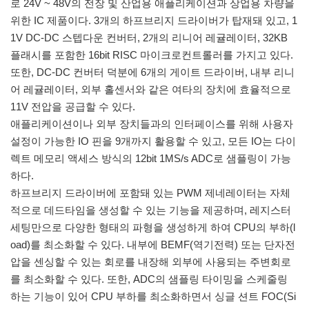
로 24V ~ 48V의 전장 및 산업용 애플리케이션과 상업용 차량을
위한 IC 제품이다. 3개의 하프브리지 드라이버가 탑재돼 있고, 1
1V DC-DC 스텝다운 컨버터, 2개의 리니어 레귤레이터, 32KB
플래시를 포함한 16bit RISC 마이크로컨트롤러를 가지고 있다.
또한, DC-DC 컨버터 덕분에 6개의 게이트 드라이버, 내부 리니
어 레귤레이터, 외부 홀센서와 같은 여타의 장치에 효율적으로
11V 전압을 공급할 수 있다.
애플리케이션이나 외부 장치들과의 인터페이스를 위해 사용자
설정이 가능한 IO 핀을 9개까지 활용할 수 있고, 모든 IO는 다이
렉트 메모리 액세스 방식의 12bit 1MS/s ADC로 샘플링이 가능
하다.
하프브리지 드라이버에 포함돼 있는 PWM 제네레이터는 자체
적으로 데드타임을 생성할 수 있는 기능을 제공하며, 레지스터
세팅만으로 다양한 형태의 파형을 생성하게 하여 CPU의 부하(l
oad)를 최소화할 수 있다. 내부에 BEMF(역기전력) 또는 단자전
압을 센싱할 수 있는 회로를 내장해 외부에 사용되는 주변회로
를 최소화할 수 있다. 또한, ADC의 샘플링 타이밍을 스케줄링
하는 기능이 있어 CPU 부하를 최소화하면서 싱글 션트 FOC(Si