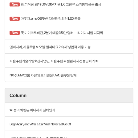
New
英 피커링, 최대 80A·300V 지원 LXI 고전류 스위칭 제품군 출시
New
마우저, ams OSRAM 차량용 적외선 LED 공급
New
美 마이크로비전, 2분기 매출 150만 달러 ··· 라이다 사업 다각화
엔비디아, 자율주행 AI 모델 ‘알파마요 2 슈퍼’ 상업적 이용 가능
자율주행기술개발혁신사업단, 자율주행 AI 챌린지 사전설명회 개최
NXP, BMW 그룹 차량에 트리멘션 UWB 솔루션 탑재
Column
'AI-정의 차량'은 어디까지 실체인가
Begin Again, and What a Car Must Never Let Go Of