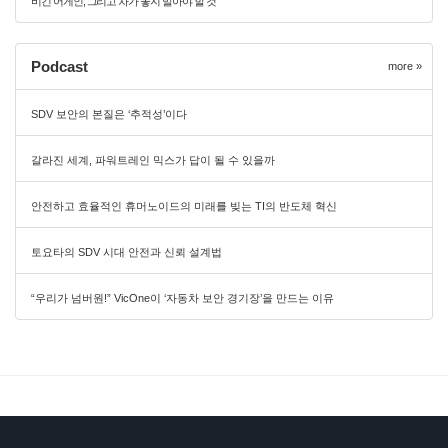
비긴 어게인, 그리고 차가 놓지 말아야 할 것
Podcast
more »
SDV 보안의 본질은 ‘추적성’이다
갈라진 세계, 파워트레인 믹스가 답이 될 수 있을까
안전하고 효율적인 휴머노이드의 미래를 빚는 TI의 반도체 혁신
토요타의 SDV 시대 안전과 신뢰 설계법
“우리가 넘버원!” VicOne이 ‘자동차 보안 경기장’을 만드는 이유