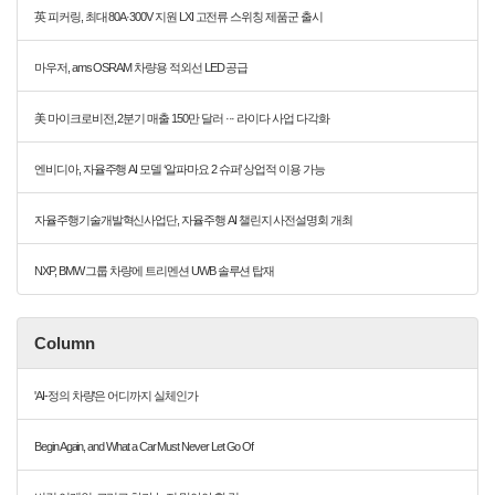
英 피커링, 최대 80A·300V 지원 LXI 고전류 스위칭 제품군 출시
마우저, ams OSRAM 차량용 적외선 LED 공급
美 마이크로비전, 2분기 매출 150만 달러 ··· 라이다 사업 다각화
엔비디아, 자율주행 AI 모델 ‘알파마요 2 슈퍼’ 상업적 이용 가능
자율주행기술개발혁신사업단, 자율주행 AI 챌린지 사전설명회 개최
NXP, BMW 그룹 차량에 트리멘션 UWB 솔루션 탑재
Column
'AI-정의 차량'은 어디까지 실체인가
Begin Again, and What a Car Must Never Let Go Of