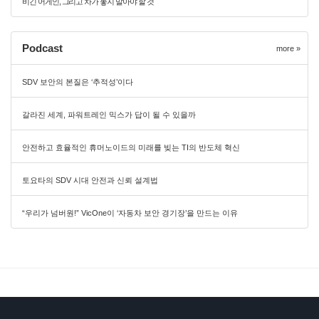
비긴 어게인, 그리고 차가 놓지 말아야 할 것
Podcast
more »
SDV 보안의 본질은 ‘추적성’이다
갈라진 세계, 파워트레인 믹스가 답이 될 수 있을까
안전하고 효율적인 휴머노이드의 미래를 빚는 TI의 반도체 혁신
토요타의 SDV 시대 안전과 신뢰 설계법
“우리가 넘버원!” VicOne이 ‘자동차 보안 경기장’을 만드는 이유