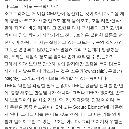
다 코드 네임도 구분됩니다.”
소프트웨어는 더 이상 OEM만이 생산하는 것이 아니다. 수십 개
의 공급사 코드가 차량 안으로 흘러 들어오고, 모델 라인·연식·
판매 지역이 바뀔 때마다 그 조합은 다시 구성된다. 그리고 방화
벽이나 침입 탐지가 시작되기도 전에, 보안은 불편한 질문을 던
진다. 이 차량에서 지금 실행되고 있는 코드는 누구의 것인가?
그것은 변경되지 않았는가(무결성)? 그리고 문제가 발생했을
때, 우리는 책임의 경로를 얼마나 좁게 추적할 수 있는가?
그래서 SDV 보안은 단순히 침입 탐지에만 초점을 두지 않는다.
시간이 지날수록 더 강조되는 것은 소유권(ownership), 무결성(i
ntegrity), 그리고 책임 경로를 관리할 수 있는 능력이다.
TEE의 역할을 과장할 필요는 없다. TEE는 공급망 전체를 한 번
에 ‘증명’해주는 만능열쇠가 아니다. 그러나 TEE가 없다면, 반드
시 보호되어야 할 최소 자산, 즉, 키, 자격증명, 민감 데이터, 핵
심 루틴은 종종 하드웨어(HSM 또는 Secure Element)에 의존하
게 된다. 그리고 이들 중 어느 것도 현장에서 고비용 리콜 없이
쉽게 업데이트할 수 있는 구조는 아니다. 그리고 여기서 위험은
커진다. 자산이 읽히거나 조작될 수 있고, ‘누가 무엇을 바꿨는