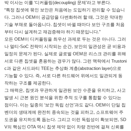
박 이사는 이를 ‘디커플링(decoupling) 문제’라고 부른다.
“특정 칩셋에 묶인 보안은 처음에는 도입하기 편리할 수 있습니
다. 그러나 OEM이 공급망을 다변화하려 할 때, 그것은 막대한
기술 부채로 돌아옵니다. 칩셋이 바뀔 때마다 보안 구조를 처음
부터 다시 설계하고 재검증해야 하기 때문입니다.”
모든 OEM이 디커플링을 최우선 과제로 두는 것은 아니다. 그러
나 멀티-SoC 전략이 시작되는 순간, 보안의 일관성은 곧 비용과
일정의 문제가 된다. 실제로 글로벌 OEM은 리스크 관리를 위해
서로 다른 칩셋을 혼용하는 경우가 많다. 그런 맥락에서 Trustoni
c과 같은 서드파티 TEE는 추상화 계층(abstraction layer)으로
기능할 수 있다. 즉, 서로 다른 하드웨어 위에서도 일관되게 동
작하는 구조를 제공한다.
그 매력은, 칩셋과 무관하게 일관된 보안 수준을 유지하고, 사고
발생 시 근본 원인 분석을 위한 추적 도구를 통합할 수 있다는
점이다. 이는 일종의 ‘보안 독립 선언’과도 같다. OEM이 단일 칩
벤더의 생태계에 완전히 종속되는 것을 피하고, 소프트웨어 주
도권을 유지하도록 돕는다. 그리고 이런 독립성이 확보되면, SD
V의 핵심인 OTA 역시 칩셋 제약 없이 차량 전반에 걸쳐 신뢰를