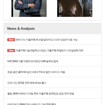
News & Analysis
New
엔비디아, 자율주행 AI 모델 ‘알파마요 2 슈퍼’ 상업적 이용 가능
New
자율주행기술개발혁신사업단, 자율주행 AI 챌린지 사전설명회 개최
NXP, BMW 그룹 차량에 트리멘션 UWB 솔루션 탑재
로옴, 발진 출력 4배 높인 2세대 THz파 발진 디바이스 개발
인피니언, SDV용 전력 분배 eFuse 출시
퀄컴, BMW 차세대 디지털 콕핏·자율주행 컴퓨팅 칩 공급 계약 체결
아우모비오-BMW, 전자·브레이크 기술 협력 확대