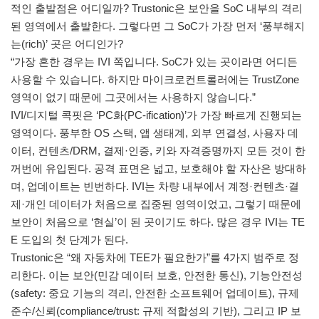
적인 출발점은 어디일까? Trustonic은 보안을 SoC 내부의 격리
된 영역에서 출발한다. 그렇다면 그 SoC가 가장 먼저 ‘풍부해지
는(rich)’ 곳은 어디인가?
“가장 흔한 경우는 IVI 쪽입니다. SoC가 있는 곳이라면 어디든
사용할 수 있습니다. 하지만 마이크로컨트롤러에는 TrustZone
영역이 없기 때문에 그곳에서는 사용하지 않습니다.”
IVI/디지털 콕핏은 ‘PC화(PC-ification)’가 가장 빠르게 진행되는
영역이다. 풍부한 OS 스택, 앱 생태계, 외부 연결성, 사용자 데
이터, 컨텐츠/DRM, 결제·인증, 키와 자격증명까지 모든 것이 한
꺼번에 유입된다. 공격 표면은 넓고, 보호해야 할 자산은 방대하
며, 업데이트는 빈번하다. IVI는 차량 내부에서 계정·컨텐츠·결
제·개인 데이터가 처음으로 집중된 영역이었고, 그렇기 때문에
보안이 처음으로 ‘현실’이 된 곳이기도 하다. 많은 경우 IVI는 TE
E 도입의 첫 단계가 된다.
Trustonic은 “왜 자동차에 TEE가 필요한가”를 4가지 범주로 정
리한다. 이는 보안(민감 데이터 보호, 안전한 통신), 기능안전성
(safety: 중요 기능의 격리, 안전한 소프트웨어 업데이트), 규제
준수/신뢰(compliance/trust: 규제 적합성의 기반), 그리고 IP 보