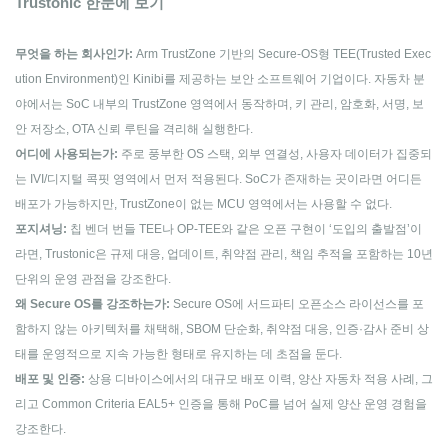
Trustonic 한눈에 보기
무엇을 하는 회사인가:
Arm TrustZone 기반의 Secure-OS형 TEE(Trusted Exec
ution Environment)인 Kinibi를 제공하는 보안 소프트웨어 기업이다. 자동차 분
야에서는 SoC 내부의 TrustZone 영역에서 동작하며, 키 관리, 암호화, 서명, 보
안 저장소, OTA 신뢰 루틴을 격리해 실행한다.
어디에 사용되는가:
주로 풍부한 OS 스택, 외부 연결성, 사용자 데이터가 집중되
는 IVI/디지털 콕핏 영역에서 먼저 적용된다. SoC가 존재하는 곳이라면 어디든
배포가 가능하지만, TrustZone이 없는 MCU 영역에서는 사용할 수 없다.
포지셔닝:
칩 벤더 번들 TEE나 OP-TEE와 같은 오픈 구현이 ‘도입의 출발점’이
라면, Trustonic은 규제 대응, 업데이트, 취약점 관리, 책임 추적을 포함하는 10년
단위의 운영 관점을 강조한다.
왜 Secure OS를 강조하는가:
Secure OS에 서드파티 오픈소스 라이선스를 포
함하지 않는 아키텍처를 채택해, SBOM 단순화, 취약점 대응, 인증·감사 준비 상
태를 운영적으로 지속 가능한 형태로 유지하는 데 초점을 둔다.
배포 및 인증:
상용 디바이스에서의 대규모 배포 이력, 양산 자동차 적용 사례, 그
리고 Common Criteria EAL5+ 인증을 통해 PoC를 넘어 실제 양산 운영 경험을
강조한다.