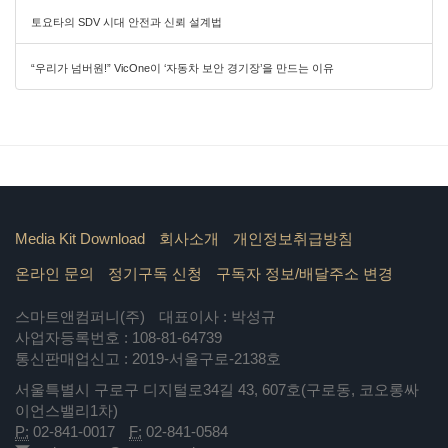
토요타의 SDV 시대 안전과 신뢰 설계법
“우리가 넘버원!” VicOne이 ‘자동차 보안 경기장’을 만드는 이유
Media Kit Download
회사소개
개인정보취급방침
온라인 문의
정기구독 신청
구독자 정보/배달주소 변경
스마트앤컴퍼니(주)
대표이사 : 박성규
사업자등록번호 : 108-81-64739
통신판매업신고 : 2019-서울구로-2138호
서울특별시 구로구 디지털로34길 43, 607호(구로동, 코오롱싸
이언스밸리1차)
P:
02-841-0017
F:
02-841-0584