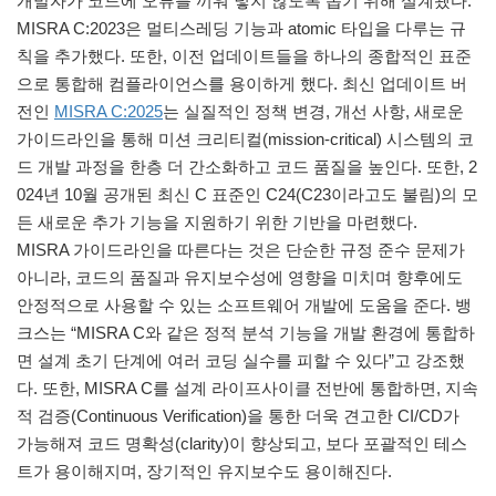
개발자가 코드에 오류를 끼워 넣지 않도록 돕기 위해 설계됐다.
MISRA C:2023은 멀티스레딩 기능과 atomic 타입을 다루는 규
칙을 추가했다. 또한, 이전 업데이트들을 하나의 종합적인 표준
으로 통합해 컴플라이언스를 용이하게 했다. 최신 업데이트 버
전인
MISRA C:2025
는 실질적인 정책 변경, 개선 사항, 새로운
가이드라인을 통해 미션 크리티컬(mission-critical) 시스템의 코
드 개발 과정을 한층 더 간소화하고 코드 품질을 높인다. 또한, 2
024년 10월 공개된 최신 C 표준인 C24(C23이라고도 불림)의 모
든 새로운 추가 기능을 지원하기 위한 기반을 마련했다.
MISRA 가이드라인을 따른다는 것은 단순한 규정 준수 문제가
아니라, 코드의 품질과 유지보수성에 영향을 미치며 향후에도
안정적으로 사용할 수 있는 소프트웨어 개발에 도움을 준다. 뱅
크스는 “MISRA C와 같은 정적 분석 기능을 개발 환경에 통합하
면 설계 초기 단계에 여러 코딩 실수를 피할 수 있다”고 강조했
다. 또한, MISRA C를 설계 라이프사이클 전반에 통합하면, 지속
적 검증(Continuous Verification)을 통한 더욱 견고한 CI/CD가
가능해져 코드 명확성(clarity)이 향상되고, 보다 포괄적인 테스
트가 용이해지며, 장기적인 유지보수도 용이해진다.