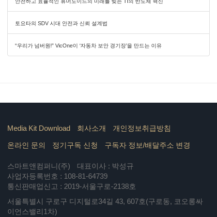
안전하고 효율적인 휴머노이드의 미래를 빚는 TI의 반도체 혁신
토요타의 SDV 시대 안전과 신뢰 설계법
“우리가 넘버원!” VicOne이 ‘자동차 보안 경기장’을 만드는 이유
Media Kit Download
회사소개
개인정보취급방침
온라인 문의
정기구독 신청
구독자 정보/배달주소 변경
스마트앤컴퍼니(주)
대표이사 : 박성규
사업자등록번호 : 108-81-64739
통신판매업신고 : 2019-서울구로-2138호
서울특별시 구로구 디지털로34길 43, 607호(구로동, 코오롱싸
이언스밸리1차)