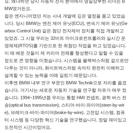
요. 왜냐하면 당시 자동차 전자 분야에서 명실상부한 리더는 B
MW였거든요.
젊은 엔지니어였던 저는 사내 개발에 깊은 열정을 품고 있었습
니다. 당시 BMW는 엔진 제어 유닛(ECU), 변속기 제어 유닛(Ge
arbox Control Unit) 같은 첨단 전자제어 장치를 직접 개발하고
있었죠. 그 시절 우리는 32비트 마이크로컨트롤러와 실시간 운
영체제(RTOS)를 기반으로 한 최첨단 작업을 하고 있었습니다.
이 때 배운 것들이 제 커리어 전체를 형성했다고 말할 수 있을
정도로 큰 영향을 미쳤습니다. 시스템을 블랙박스처럼 겉으로만
다루는 것이 아니라, 화이트박스처럼 속까지 완전히 이해하고
설계할 수 있는 능력을 이때 길렀기 때문입니다.
이후엔 BMW 내부 연구 부문인 BMW Technik으로 자리를 옮겼
습니다. 거기서는 새로운 자동차 기술을 연구할 자유가 매우 컸
습니다. 1994~1995년쯤 우리는 통합 HMI 컨셉트, 광학 버스 전
송(optical bus transmission), 스티어-바이-와이어(steer-by-wir
e), 브레이크-바이-와이어(brake-by-wire), 고전압 시스템, 컴퓨
터 시스템 등 다양한 혁신 기술을 연구했습니다. 정말 재미있고
도전적인 시간이었어요.