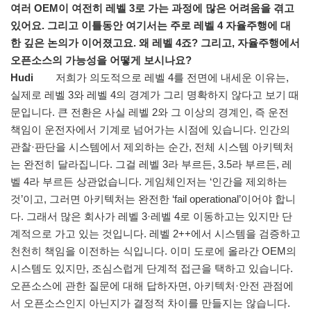
여러 OEM이 여전히 레벨 3로 가는 과정에 많은 어려움을 겪고
있어요. 그리고 이틀동안 여기서는 주로 레벨 4 자율주행에 대
한 깊은 논의가 이어졌고요. 왜 레벨 4죠? 그리고, 자율주행에서
오픈소스의 가능성을 어떻게 보시나요?
Hudi
저희가 의도적으로 레벨 4를 전면에 내세운 이유는,
실제로 레벨 3와 레벨 4의 경계가 그리 명확하지 않다고 보기 때
문입니다. 큰 전환은 사실 레벨 2와 그 이상의 경계인, 즉 운전
책임이 운전자에서 기계로 넘어가는 시점에 있습니다. 인간의
관찰·판단을 시스템에서 제외하는 순간, 전체 시스템 아키텍처
는 완전히 달라집니다. 그걸 레벨 3라 부르든, 3.5라 부르든, 레
벨 4라 부르든 상관없습니다. 게임체인저는 ‘인간을 제외하는
것’이고, 그러면 아키텍처는 완전한 ‘fail operational’이어야 합니
다. 그래서 많은 회사가 레벨 3·레벨 4로 이동하고는 있지만 단
계적으로 가고 있는 것입니다. 레벨 2++에서 시스템을 검증하고
천천히 책임을 이전하는 식입니다. 이미 도로에 올라간 OEM의
시스템도 있지만, 조심스럽게 단계적 접근을 택하고 있습니다.
오픈소스에 관한 질문에 대해 답하자면, 아키텍처·안전 관점에
서 오픈소스인지 아닌지가 결정적 차이를 만들지는 않습니다.