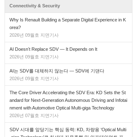
Connectivity & Security
Why Is Renault Building a Separate Digital Experience in K
orea?
2026년 09월호 지면기사
AI Doesn't Replace SDV — It Depends on It
2026년 09월호 지면기사
AI는 SDV를 대체하지 않는다 — SDV에 기댄다
2026년 09월호 지면기사
The Core Driver Accelerating the SDV Era: KD Sets the St
andard for Next-Generation Autonomous Driving and Infotai
nment with Automotive Optical Multi-giga Technology
2026년 07월호 지면기사
SDV 시대를 앞당기는 핵심 동력: KD, 차량용 ‘Optical Multi