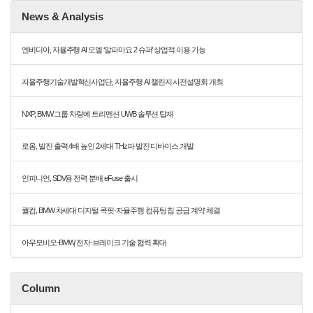
News & Analysis
엔비디아, 자율주행 AI 모델 ‘알파마요 2 슈퍼’ 상업적 이용 가능
자율주행기술개발혁신사업단, 자율주행 AI 챌린지 사전설명회 개최
NXP, BMW 그룹 차량에 트리멘션 UWB 솔루션 탑재
로옴, 발진 출력 4배 높인 2세대 THz파 발진 디바이스 개발
인피니언, SDV용 전력 분배 eFuse 출시
퀄컴, BMW 차세대 디지털 콕핏·자율주행 컴퓨팅 칩 공급 계약 체결
아우모비오-BMW, 전자·브레이크 기술 협력 확대
Column