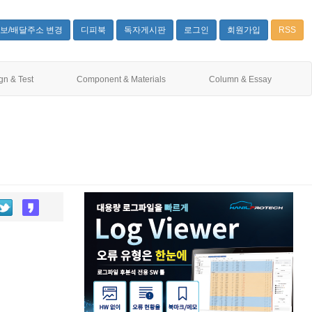
보/배달주소 변경
디피북
독자게시판
로그인
회원가입
RSS
gn & Test
Component & Materials
Column & Essay