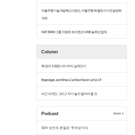
자율주행기술개발혁신사업단, 자율주행 AI 챌린지 사전설명회
개최
NXP, BMW 그룹 차량에 트리멘션 UWB 솔루션 탑재
Column
'AI-정의 차량'은 어디까지 실체인가
Begin Again, and What a Car Must Never Let Go Of
비긴 어게인, 그리고 차가 놓지 말아야 할 것
Podcast
more »
SDV 보안의 본질은 ‘추적성’이다