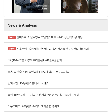
News & Analysis
New
엔비디아, 자율주행 AI 모델 ‘알파마요 2 슈퍼’ 상업적 이용 가능
New
자율주행기술개발혁신사업단, 자율주행 AI 챌린지 사전설명회 개최
NXP, BMW 그룹 차량에 트리멘션 UWB 솔루션 탑재
로옴, 발진 출력 4배 높인 2세대 THz파 발진 디바이스 개발
인피니언, SDV용 전력 분배 eFuse 출시
퀄컴, BMW 차세대 디지털 콕핏·자율주행 컴퓨팅 칩 공급 계약 체결
아우모비오-BMW, 전자·브레이크 기술 협력 확대