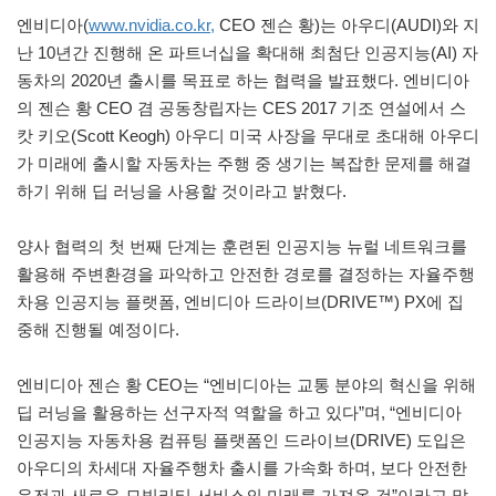
엔비디아(
www.nvidia.co.kr,
CEO 젠슨 황)는 아우디(AUDI)와 지
난 10년간 진행해 온 파트너십을 확대해 최첨단 인공지능(AI) 자
동차의 2020년 출시를 목표로 하는 협력을 발표했다. 엔비디아
의 젠슨 황 CEO 겸 공동창립자는 CES 2017 기조 연설에서 스
캇 키오(Scott Keogh) 아우디 미국 사장을 무대로 초대해 아우디
가 미래에 출시할 자동차는 주행 중 생기는 복잡한 문제를 해결
하기 위해 딥 러닝을 사용할 것이라고 밝혔다.
양사 협력의 첫 번째 단계는 훈련된 인공지능 뉴럴 네트워크를
활용해 주변환경을 파악하고 안전한 경로를 결정하는 자율주행
차용 인공지능 플랫폼, 엔비디아 드라이브(DRIVE™) PX에 집
중해 진행될 예정이다.
엔비디아 젠슨 황 CEO는 “엔비디아는 교통 분야의 혁신을 위해
딥 러닝을 활용하는 선구자적 역할을 하고 있다”며, “엔비디아
인공지능 자동차용 컴퓨팅 플랫폼인 드라이브(DRIVE) 도입은
아우디의 차세대 자율주행차 출시를 가속화 하며, 보다 안전한
운전과 새로운 모빌리티 서비스의 미래를 가져올 것”이라고 말