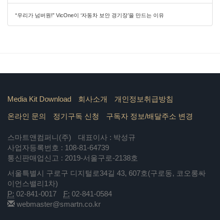
“우리가 넘버원!” VicOne이 ‘자동차 보안 경기장’을 만드는 이유
Media Kit Download
회사소개
개인정보취급방침
온라인 문의
정기구독 신청
구독자 정보/배달주소 변경
스마트앤컴퍼니(주)
대표이사 : 박성규
사업자등록번호 : 108-81-64739
통신판매업신고 : 2019-서울구로-2138호
서울특별시 구로구 디지털로34길 43, 607호(구로동, 코오롱싸
이언스밸리1차)
P:
02-841-0017
F:
02-841-0584
webmaster@smartn.co.kr