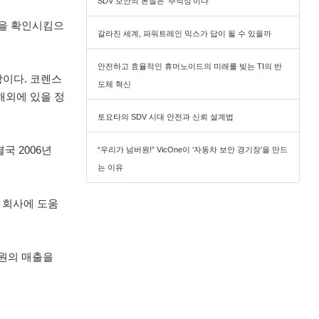
SDV 보안의 본질은 ‘추적성’이다
능을 확인시킴으
갈라진 세계, 파워트레인 믹스가 답이 될 수 있을까
안전하고 효율적인 휴머노이드의 미래를 빚는 TI의 반
장이다. 코렌스
도체 혁신
해외에 있을 정
토요타의 SDV 시대 안전과 신뢰 설계법
국 2006년
“우리가 넘버원!” VicOne이 ‘자동차 보안 경기장’을 만드
는 이유
 회사에 도움
 원의 매출을