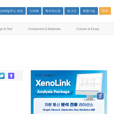
보/배달주소 변경
디피북
독자게시판
로그인
회원가입
RSS
gn & Test
Component & Materials
Column & Essay