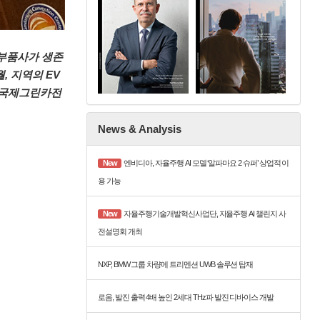
 부품사가 생존
, 지역의 EV
린 국제그린카전
News & Analysis
New
엔비디아, 자율주행 AI 모델 ‘알파마요 2 슈퍼’ 상업적 이
용 가능
New
자율주행기술개발혁신사업단, 자율주행 AI 챌린지 사
전설명회 개최
NXP, BMW 그룹 차량에 트리멘션 UWB 솔루션 탑재
로옴, 발진 출력 4배 높인 2세대 THz파 발진 디바이스 개발