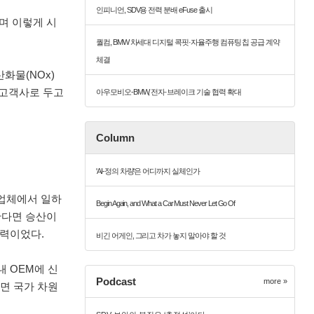
인피니언, SDV용 전력 분배 eFuse 출시
며 이렇게 시
퀄컴, BMW 차세대 디지털 콕핏·자율주행 컴퓨팅 칩 공급 계약
체결
화물(NOx)
을 고객사로 두고
아우모비오-BMW, 전자·브레이크 기술 협력 확대
Column
'AI-정의 차량'은 어디까지 실체인가
산업체에서 일하
Begin Again, and What a Car Must Never Let Go Of
한다면 승산이
찰력이었다.
비긴 어게인, 그리고 차가 놓지 말아야 할 것
 OEM에 신
Podcast
more »
면 국가 차원