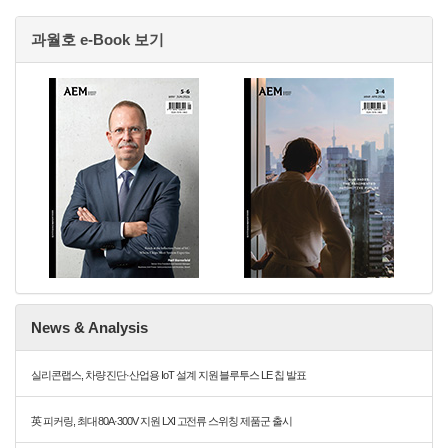
과월호 e-Book 보기
News & Analysis
실리콘랩스, 차량 진단·산업용 IoT 설계 지원 블루투스 LE 칩 발표
英 피커링, 최대 80A·300V 지원 LXI 고전류 스위칭 제품군 출시