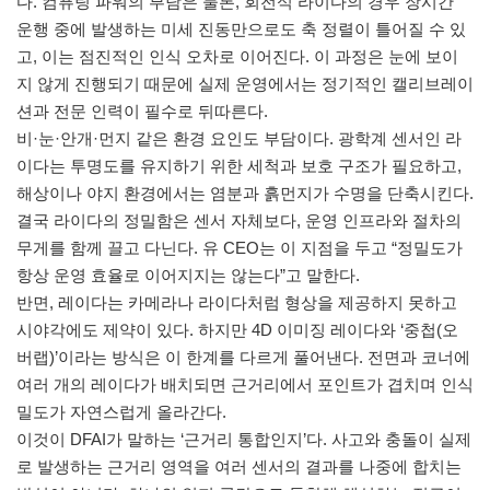
다. 컴퓨팅 파워의 부담은 물론, 회전식 라이다의 경우 장시간
운행 중에 발생하는 미세 진동만으로도 축 정렬이 틀어질 수 있
고, 이는 점진적인 인식 오차로 이어진다. 이 과정은 눈에 보이
지 않게 진행되기 때문에 실제 운영에서는 정기적인 캘리브레이
션과 전문 인력이 필수로 뒤따른다.
비·눈·안개·먼지 같은 환경 요인도 부담이다. 광학계 센서인 라
이다는 투명도를 유지하기 위한 세척과 보호 구조가 필요하고,
해상이나 야지 환경에서는 염분과 흙먼지가 수명을 단축시킨다.
결국 라이다의 정밀함은 센서 자체보다, 운영 인프라와 절차의
무게를 함께 끌고 다닌다. 유 CEO는 이 지점을 두고 “정밀도가
항상 운영 효율로 이어지지는 않는다”고 말한다.
반면, 레이다는 카메라나 라이다처럼 형상을 제공하지 못하고
시야각에도 제약이 있다. 하지만 4D 이미징 레이다와 ‘중첩(오
버랩)’이라는 방식은 이 한계를 다르게 풀어낸다. 전면과 코너에
여러 개의 레이다가 배치되면 근거리에서 포인트가 겹치며 인식
밀도가 자연스럽게 올라간다.
이것이 DFAI가 말하는 ‘근거리 통합인지’다. 사고와 충돌이 실제
로 발생하는 근거리 영역을 여러 센서의 결과를 나중에 합치는