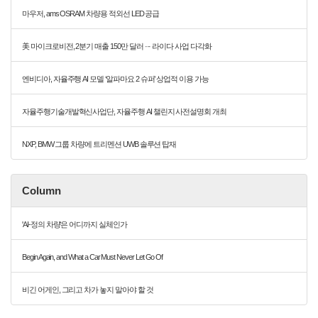
마우저, ams OSRAM 차량용 적외선 LED 공급
美 마이크로비전, 2분기 매출 150만 달러 ··· 라이다 사업 다각화
엔비디아, 자율주행 AI 모델 ‘알파마요 2 슈퍼’ 상업적 이용 가능
자율주행기술개발혁신사업단, 자율주행 AI 챌린지 사전설명회 개최
NXP, BMW 그룹 차량에 트리멘션 UWB 솔루션 탑재
Column
'AI-정의 차량'은 어디까지 실체인가
Begin Again, and What a Car Must Never Let Go Of
비긴 어게인, 그리고 차가 놓지 말아야 할 것