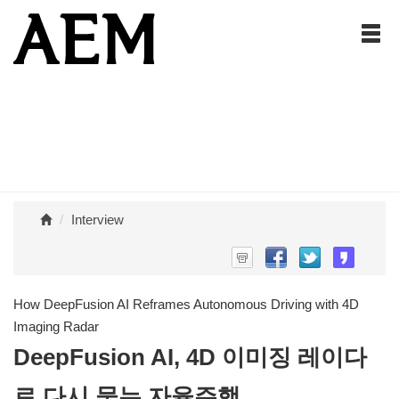
Interview
How DeepFusion AI Reframes Autonomous Driving with 4D
Imaging Radar
DeepFusion AI, 4D 이미징 레이다
로 다시 묻는 자율주행