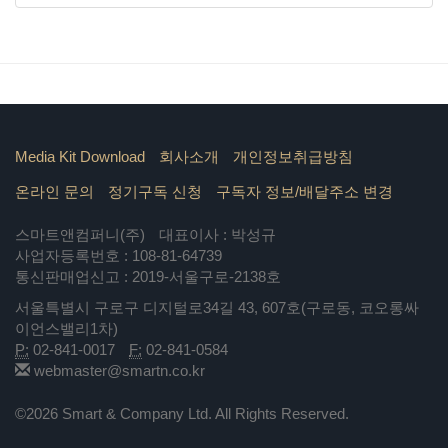
Media Kit Download
회사소개
개인정보취급방침
온라인 문의
정기구독 신청
구독자 정보/배달주소 변경
스마트앤컴퍼니(주)
대표이사 : 박성규
사업자등록번호 : 108-81-64739
통신판매업신고 : 2019-서울구로-2138호
서울특별시 구로구 디지털로34길 43, 607호(구로동, 코오롱싸
이언스밸리1차)
P:
02-841-0017
F:
02-841-0584
webmaster@smartn.co.kr
©2026 Smart & Company Ltd. All Rights Reserved.