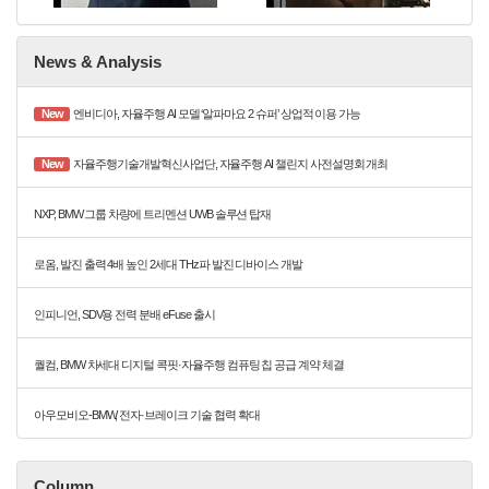
News & Analysis
New
엔비디아, 자율주행 AI 모델 ‘알파마요 2 슈퍼’ 상업적 이용 가능
New
자율주행기술개발혁신사업단, 자율주행 AI 챌린지 사전설명회 개최
NXP, BMW 그룹 차량에 트리멘션 UWB 솔루션 탑재
로옴, 발진 출력 4배 높인 2세대 THz파 발진 디바이스 개발
인피니언, SDV용 전력 분배 eFuse 출시
퀄컴, BMW 차세대 디지털 콕핏·자율주행 컴퓨팅 칩 공급 계약 체결
아우모비오-BMW, 전자·브레이크 기술 협력 확대
Column