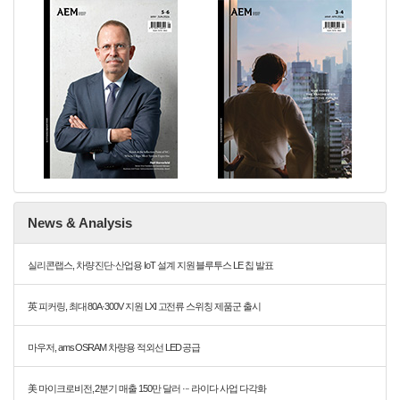
News & Analysis
실리콘랩스, 차량 진단·산업용 IoT 설계 지원 블루투스 LE 칩 발표
英 피커링, 최대 80A·300V 지원 LXI 고전류 스위칭 제품군 출시
마우저, ams OSRAM 차량용 적외선 LED 공급
美 마이크로비전, 2분기 매출 150만 달러 ··· 라이다 사업 다각화