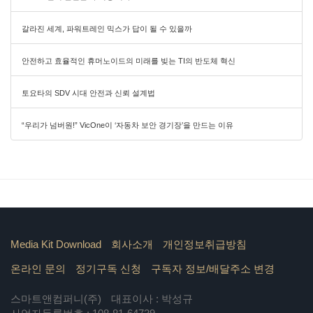
갈라진 세계, 파워트레인 믹스가 답이 될 수 있을까
안전하고 효율적인 휴머노이드의 미래를 빚는 TI의 반도체 혁신
토요타의 SDV 시대 안전과 신뢰 설계법
“우리가 넘버원!” VicOne이 ‘자동차 보안 경기장’을 만드는 이유
Media Kit Download
회사소개
개인정보취급방침
온라인 문의
정기구독 신청
구독자 정보/배달주소 변경
스마트앤컴퍼니(주)
대표이사 : 박성규