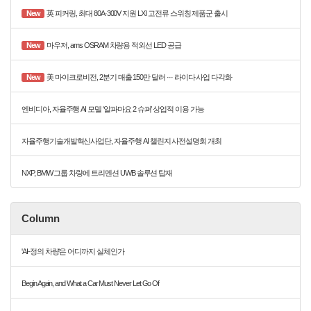
New
英 피커링, 최대 80A·300V 지원 LXI 고전류 스위칭 제품군 출시
New
마우저, ams OSRAM 차량용 적외선 LED 공급
New
美 마이크로비전, 2분기 매출 150만 달러 ··· 라이다 사업 다각화
엔비디아, 자율주행 AI 모델 ‘알파마요 2 슈퍼’ 상업적 이용 가능
자율주행기술개발혁신사업단, 자율주행 AI 챌린지 사전설명회 개최
NXP, BMW 그룹 차량에 트리멘션 UWB 솔루션 탑재
Column
'AI-정의 차량'은 어디까지 실체인가
Begin Again, and What a Car Must Never Let Go Of