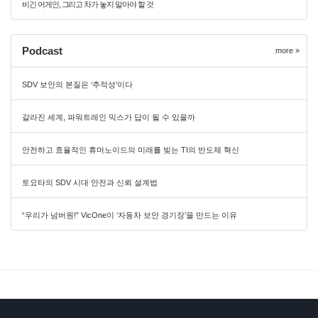
비긴 어게인, 그리고 차가 놓지 말아야 할 것
Podcast
more »
SDV 보안의 본질은 ‘추적성’이다
갈라진 세계, 파워트레인 믹스가 답이 될 수 있을까
안전하고 효율적인 휴머노이드의 미래를 빚는 TI의 반도체 혁신
토요타의 SDV 시대 안전과 신뢰 설계법
“우리가 넘버원!” VicOne이 ‘자동차 보안 경기장’을 만드는 이유