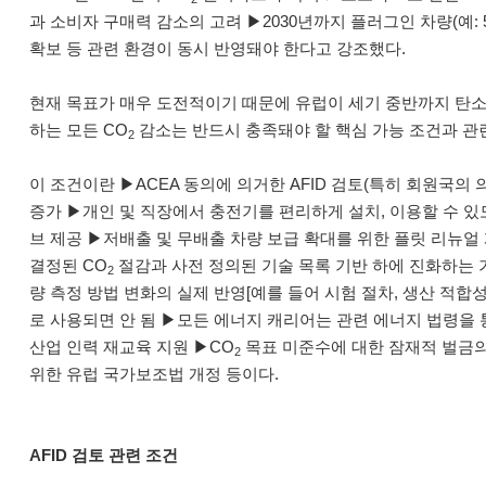
과 소비자 구매력 감소의 고려 ▶2030년까지 플러그인 차량(예: 5
확보 등 관련 환경이 동시 반영돼야 한다고 강조했다.
현재 목표가 매우 도전적이기 때문에 유럽이 세기 중반까지 탄소
하는 모든 CO
감소는 반드시 충족돼야 할 핵심 가능 조건과 관
2
이 조건이란 ▶ACEA 동의에 의거한 AFID 검토(특히 회원국의
증가 ▶개인 및 직장에서 충전기를 편리하게 설치, 이용할 수 
브 제공 ▶저배출 및 무배출 차량 보급 확대를 위한 플릿 리뉴얼 
결정된 CO
절감과 사전 정의된 기술 목록 기반 하에 진화하는 
2
량 측정 방법 변화의 실제 반영[예를 들어 시험 절차, 생산 적합성
로 사용되면 안 됨 ▶모든 에너지 캐리어는 관련 에너지 법령을
산업 인력 재교육 지원 ▶CO
목표 미준수에 대한 잠재적 벌금의
2
위한 유럽 국가보조법 개정 등이다.
AFID 검토 관련 조건