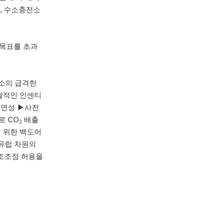
소, 수소충전소
 목표를 초과
유소의 급격한
포괄적인 인센티
유연성 ▶사전
로 CO
배출
2
기 위한 백도어
 유럽 차원의
구조조정 허용을