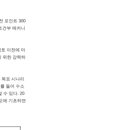
전 포인트 300
 조건부 메커니
토 이전에 마
기 위한 강력하
목표 시나리
2
예를 들어 수소
수 있다. 20
리오에 기초하면