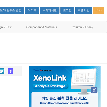
보/배달주소 변경
디피북
독자게시판
로그인
회원가입
RSS
gn & Test
Component & Materials
Column & Essay