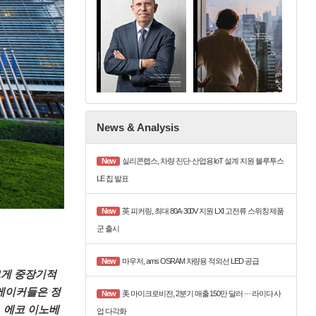
News & Analysis
New
실리콘랩스, 차량 진단·산업용 IoT 설계 지원 블루투스
LE 칩 발표
New
英 피커링, 최대 80A·300V 지원 LXI 고전류 스위칭 제품
군 출시
New
마우저, ams OSRAM 차량용 적외선 LED 공급
르게 중장기적
 메이커들은 정
New
美 마이크로비전, 2분기 매출 150만 달러 ··· 라이다 사
, 에코 이노베
업 다각화