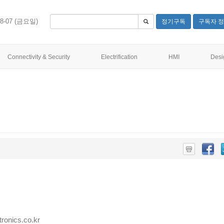
08-07 (금요일)
정기구독
구독자 정
Connectivity & Security
Electrification
HMI
Desi
nics.co.kr