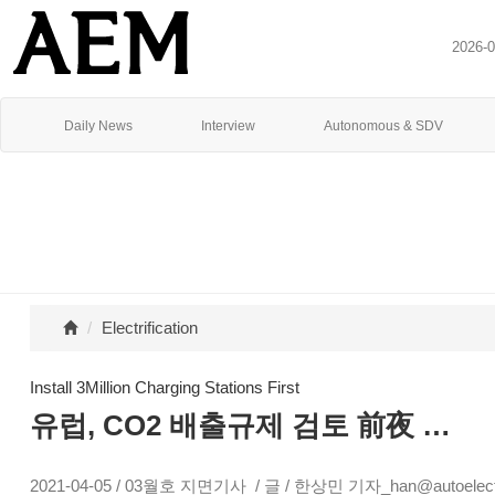
2026-
Daily News
Interview
Autonomous & SDV
Electrification
Install 3Million Charging Stations First
유럽, CO2 배출규제 검토 前夜 …
2021-04-05 / 03월호 지면기사 / 글 / 한상민 기자_han@autoelectro