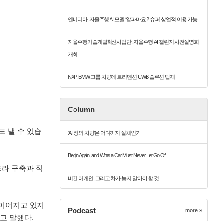
엔비디아, 자율주행 AI 모델 ‘알파마요 2 슈퍼’ 상업적 이용 가능
자율주행기술개발혁신사업단, 자율주행 AI 챌린지 사전설명회
개최
NXP, BMW 그룹 차량에 트리멘션 UWB 솔루션 탑재
Column
도 낼 수 있습
'AI-정의 차량'은 어디까지 실체인가
Begin Again, and What a Car Must Never Let Go Of
프라 구축과 직
비긴 어게인, 그리고 차가 놓지 말아야 할 것
.
로 이어지고 있지
Podcast
more »
”고 말했다.