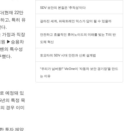
SDV 보안의 본질은 ‘추적성’이다
다(현재 22만
하고, 특히 유
갈라진 세계, 파워트레인 믹스가 답이 될 수 있을까
밝혔다.
은 가정과 직장
안전하고 효율적인 휴머노이드의 미래를 빚는 TI의 반
지원 ▶승용차
도체 혁신
▶밴의 특수성
토요타의 SDV 시대 안전과 신뢰 설계법
구했다.
“우리가 넘버원!” VicOne이 ‘자동차 보안 경기장’을 만드
는 이유
로 예정돼 있
5년의 특정 목
품의 경우 이미
한 투자 제약