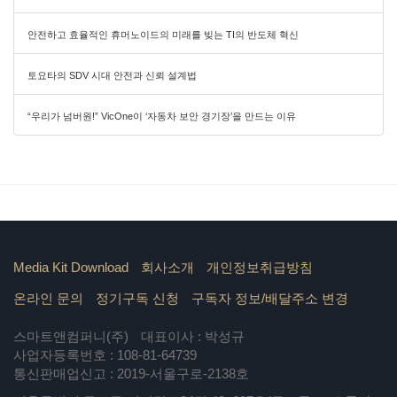
안전하고 효율적인 휴머노이드의 미래를 빚는 TI의 반도체 혁신
토요타의 SDV 시대 안전과 신뢰 설계법
“우리가 넘버원!” VicOne이 ‘자동차 보안 경기장’을 만드는 이유
Media Kit Download
회사소개
개인정보취급방침
온라인 문의
정기구독 신청
구독자 정보/배달주소 변경
스마트앤컴퍼니(주)
대표이사 : 박성규
사업자등록번호 : 108-81-64739
통신판매업신고 : 2019-서울구로-2138호