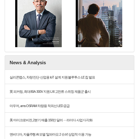
News & Analysis
실리콘랩스, 차량 진단·산업용 IoT 설계 지원 블루투스 LE 칩 발표
英 피커링, 최대 80A·300V 지원 LXI 고전류 스위칭 제품군 출시
마우저, ams OSRAM 차량용 적외선 LED 공급
美 마이크로비전, 2분기 매출 150만 달러 ··· 라이다 사업 다각화
엔비디아, 자율주행 AI 모델 ‘알파마요 2 슈퍼’ 상업적 이용 가능