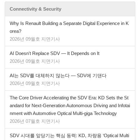
Connectivity & Security
Why Is Renault Building a Separate Digital Experience in K
orea?
2026년 09월호 지면기사
AI Doesn't Replace SDV — It Depends on It
2026년 09월호 지면기사
AI는 SDV를 대체하지 않는다 — SDV에 기댄다
2026년 09월호 지면기사
The Core Driver Accelerating the SDV Era: KD Sets the St
andard for Next-Generation Autonomous Driving and Infotai
nment with Automotive Optical Multi-giga Technology
2026년 07월호 지면기사
SDV 시대를 앞당기는 핵심 동력: KD, 차량용 ‘Optical Multi