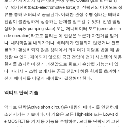
모터가 제어되지 않은 상태(관성 주행: Coasting)로 회전할 경
우, 역기전력(back-electromotive force)이 전력단의 다이오드 정
류를 통해 배터리로 공급된다. 이러한 관성 주행 상태는 배터리
전압이 불안정하게 상승하는 문제를 일으킬 수 있다. 전원 펌핑
상태(supply-pumping state) 또는 제너레이터 모드(generator-m
ode operation)라고도 불리는 이 현상은 누군가 자전거를 밀거
나, 내리막길을 내려가거나, 배터리가 연결되지 않았거나 컨트
롤러가 활성화되지 않은 상태에서 라이더가 페달을 밟을 때 발
생할 수 있다. 제어되지 않으면 공급 전압이 전기 시스템의 허용
한계를 초과하여 전기 과전압으로 회로가 손상될 가능성이 있
다. 따라서 시스템 설계자는 공급 전압이 허용 한계를 초과하기
전에 에너지를 어떻게 제어할지 결정해야 한다.
액티브 단락 기술
액티브 단락(Active short circuit)은 대량의 에너지를 안전하게
소산시키는 기술이다. 이 기술은 모든 High-side 또는 Low-sid
e MOSFET을 켜 제동 기능을 수행하며, 모터를 단락시켜 고전