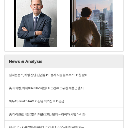
News & Analysis
실리콘랩스, 차량 진단·산업용 IoT 설계 지원 블루투스 LE 칩 발표
英 피커링, 최대 80A·300V 지원 LXI 고전류 스위칭 제품군 출시
마우저, ams OSRAM 차량용 적외선 LED 공급
美 마이크로비전, 2분기 매출 150만 달러 ··· 라이다 사업 다각화
엔비디아, 자율주행 AI 모델 ‘알파마요 2 슈퍼’ 상업적 이용 가능