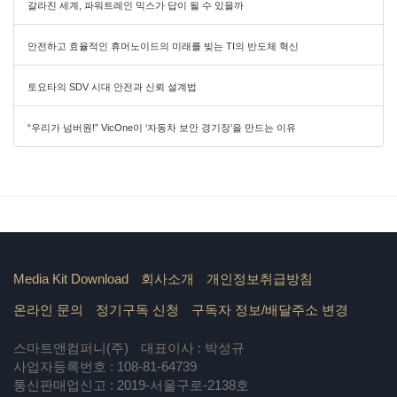
갈라진 세계, 파워트레인 믹스가 답이 될 수 있을까
안전하고 효율적인 휴머노이드의 미래를 빚는 TI의 반도체 혁신
토요타의 SDV 시대 안전과 신뢰 설계법
“우리가 넘버원!” VicOne이 ‘자동차 보안 경기장’을 만드는 이유
Media Kit Download
회사소개
개인정보취급방침
온라인 문의
정기구독 신청
구독자 정보/배달주소 변경
스마트앤컴퍼니(주)
대표이사 : 박성규
사업자등록번호 : 108-81-64739
통신판매업신고 : 2019-서울구로-2138호