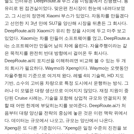
별도 인터뷰는 DeepRoute.ai 부스 2층 미팅룸에서 진행됐다. 통
유리로 된 접견실이었다. 맞은편 전시장이 한눈에 내려다보였
고, 그 시선의 정면에 Xiaomi 부스가 있었다. 자동차를 만들겠다
고 선언한 지 3년 만에 SU7을 양산해 시장을 뒤흔든 그 회사다.
DeepRoute.ai와 Xiaomi가 유리 한 장을 사이에 두고 마주 보고
있었다. Xiaomi는 차를 만들어 소프트웨어를 얹고, DeepRoute.a
i는 소프트웨어만 만들어 남의 차에 올린다. 자율주행이라는 같
은 목적지를 완전히 반대 방향에서 걸어온 두 회사다.
DeepRoute.ai의 포지션을 이해하려면 비교해 볼 수 있는 두 개
의 회사가 필요하다. Waymo와 Xpeng이다. Waymo는 오랫동안
자율주행의 기준으로 여겨져 왔다. 레벨 4의 기술력, HD 지도
기반, 소수의 고비용 차량으로 특정 도시에서 운행하는 방식. 그
러나 이 모델은 대량 생산으로 이어지지 않았다. 재정 지원이 중
단된 Cruise 사례는, 기술을 포함해 상업적 규모와 연결되지 못
할 때 어떤 한계에 부딪히는지를 보여준다. DeepRoute.ai가 처
음부터 대량 양산을 전략의 중심에 놓은 것은 이런 맥락 위에서
다. 데이터는 규모에서 나오고, 규모는 양산에서 나온다.
Xpeng은 또 다른 기준점이다. "Xpeng은 일정 수준의 진전을 보