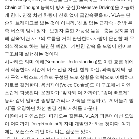
Chain of Thought 능력이 방어 운전(Defensive Driving)을 가능하
게 한다. 인접 차선 차량이 신호 없이 급감속했을 때, VLA는 단
순히 브레이크를 밟는 것이 아니라, '신호 없는 급감속 - 전방 우
측 버스의 임시 정차 - 보행자 출현 가능성 높음 - 충돌 방지를 위
해 감속'이란 사고의 흐름을 거쳐 판단한다. 사람이 운전할 때 무
의식적으로 하는 '불안한 예감에 기반한 감속'을 모델이 언어로
구조화해 실행하는 것이다.
시나리오 의미 이해(Semantic Understanding)도 이런 흐름 위에
서 작동한다. 시간제 버스 전용 차선, 합류 차선, 과속방지턱, 공
사 구역 - 텍스트 기호로 구성된 도로 상황을 맥락으로 이해하고
경로를 결정한다. 음성제어(Voice Control)도 이 구조에서 자연
스럽게 파생된다. 운전자가 "앞차와 더 가까이", "좀더 빠르게"
등과 같이 말하면 종방향 거리나 가속을 조정하고, "끼어들기 방
지"를 요청하면 차선 변경 전략 자체를 바꾼다.
이쯤에서 자연스럽게 따라오는 질문은, VLA와 파운데이션 모델
이 어디까지 DeepRoute.ai의 자체 개발인가 하는 것이다. 여기
에는 오픈소스 기반 아니냐는 질문도 있다.