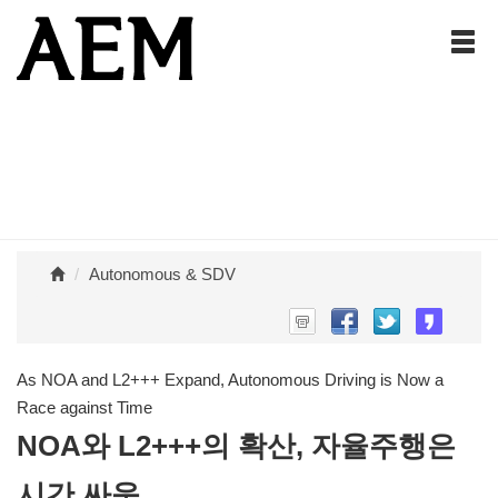
Autonomous & SDV
As NOA and L2+++ Expand, Autonomous Driving is Now a
Race against Time
​​​​​​​NOA와 L2+++의 확산, 자율주행은
시간 싸움