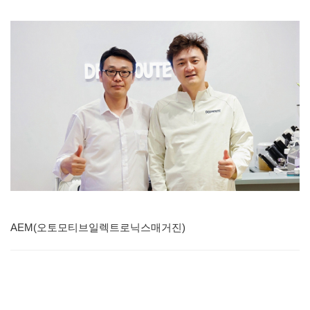
AEM(오토모티브일렉트로닉스매거진)