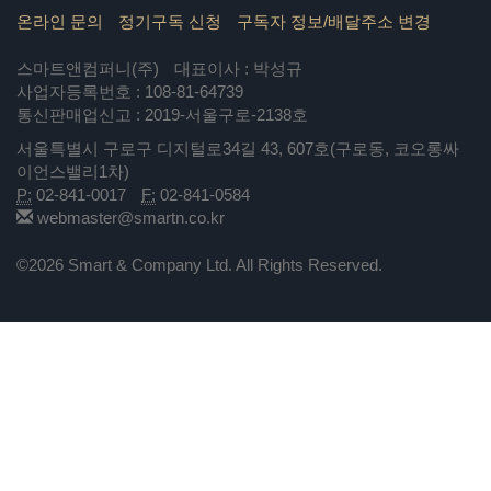
온라인 문의
정기구독 신청
구독자 정보/배달주소 변경
스마트앤컴퍼니(주)
대표이사 : 박성규
사업자등록번호 : 108-81-64739
통신판매업신고 : 2019-서울구로-2138호
서울특별시 구로구 디지털로34길 43, 607호(구로동, 코오롱싸
이언스밸리1차)
P:
02-841-0017
F:
02-841-0584
webmaster@smartn.co.kr
©2026 Smart & Company Ltd. All Rights Reserved.