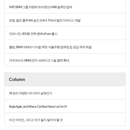
NXP, BMW 그룹 차량에 트리멘션 UWB 솔루션 탑재
로옴, 발진 출력 4배 높인 2세대 THz파 발진 디바이스 개발
인피니언, SDV용 전력 분배 eFuse 출시
퀄컴, BMW 차세대 디지털 콕핏·자율주행 컴퓨팅 칩 공급 계약 체결
아우모비오-BMW, 전자·브레이크 기술 협력 확대
Column
'AI-정의 차량'은 어디까지 실체인가
Begin Again, and What a Car Must Never Let Go Of
비긴 어게인, 그리고 차가 놓지 말아야 할 것