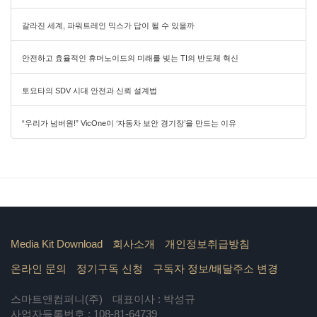
갈라진 세계, 파워트레인 믹스가 답이 될 수 있을까
안전하고 효율적인 휴머노이드의 미래를 빚는 TI의 반도체 혁신
토요타의 SDV 시대 안전과 신뢰 설계법
“우리가 넘버원!” VicOne이 ‘자동차 보안 경기장’을 만드는 이유
Media Kit Download
회사소개
개인정보취급방침
온라인 문의
정기구독 신청
구독자 정보/배달주소 변경
스마트앤컴퍼니(주)
대표이사 : 박성규
사업자등록번호 : 108-81-64739