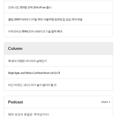
인피니언, SDV용 전력 분배 eFuse 출시
퀄컴, BMW 차세대 디지털 콕핏·자율주행 컴퓨팅 칩 공급 계약 체결
아우모비오-BMW, 전자·브레이크 기술 협력 확대
Column
'AI-정의 차량'은 어디까지 실체인가
Begin Again, and What a Car Must Never Let Go Of
비긴 어게인, 그리고 차가 놓지 말아야 할 것
Podcast
more »
SDV 보안의 본질은 ‘추적성’이다