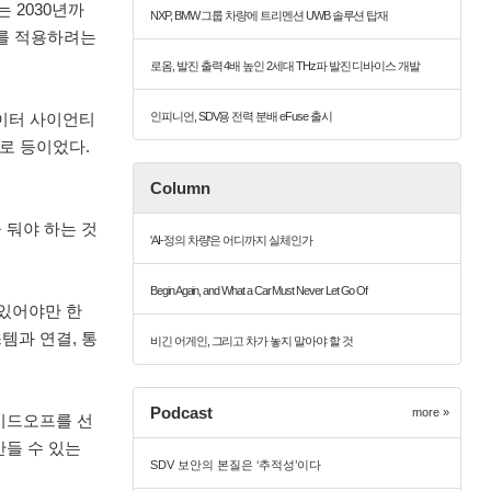
 2030년까
NXP, BMW 그룹 차량에 트리멘션 UWB 솔루션 탑재
I를 적용하려는
로옴, 발진 출력 4배 높인 2세대 THz파 발진 디바이스 개발
인피니언, SDV용 전력 분배 eFuse 출시
데이터 사이언티
로 등이었다.
Column
 둬야 하는 것
'AI-정의 차량'은 어디까지 실체인가
Begin Again, and What a Car Must Never Let Go Of
 있어야만 한
템과 연결, 통
비긴 어게인, 그리고 차가 놓지 말아야 할 것
Podcast
more »
레이드오프를 선
만들 수 있는
SDV 보안의 본질은 ‘추적성’이다