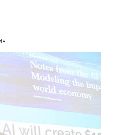
법
 이사