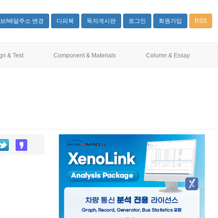
보/배달주소 변경
디피북
독자게시판
로그인
회원가입
RSS
gn & Test
Component & Materials
Column & Essay