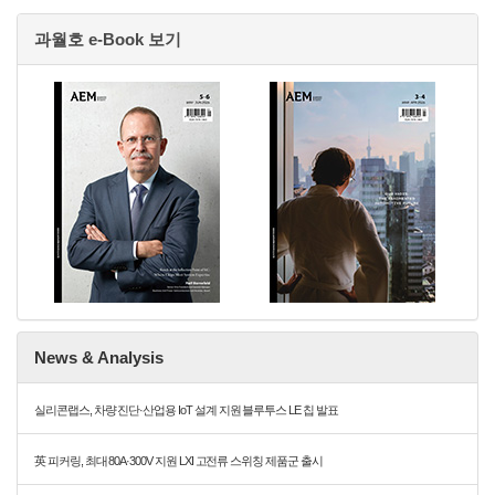
과월호 e-Book 보기
News & Analysis
실리콘랩스, 차량 진단·산업용 IoT 설계 지원 블루투스 LE 칩 발표
英 피커링, 최대 80A·300V 지원 LXI 고전류 스위칭 제품군 출시