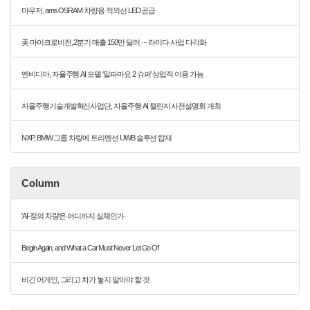
마우저, ams OSRAM 차량용 적외선 LED 공급
美 마이크로비전, 2분기 매출 150만 달러 ··· 라이다 사업 다각화
엔비디아, 자율주행 AI 모델 ‘알파마요 2 슈퍼’ 상업적 이용 가능
자율주행기술개발혁신사업단, 자율주행 AI 챌린지 사전설명회 개최
NXP, BMW 그룹 차량에 트리멘션 UWB 솔루션 탑재
Column
'AI-정의 차량'은 어디까지 실체인가
Begin Again, and What a Car Must Never Let Go Of
비긴 어게인, 그리고 차가 놓지 말아야 할 것