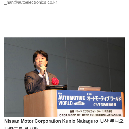
_han@autoelectronics.co.kr
Nissan Motor Corporation Kunio Nakaguro 닛산 쿠니오
나카구로 부사장