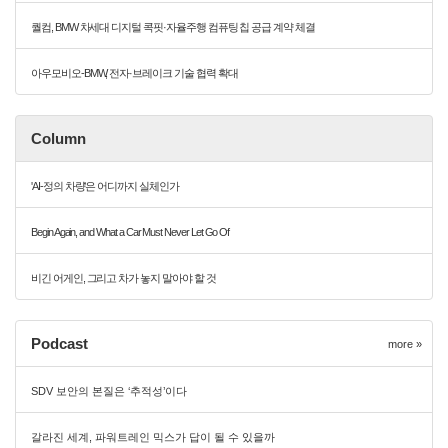
퀄컴, BMW 차세대 디지털 콕핏·자율주행 컴퓨팅 칩 공급 계약 체결
아우모비오-BMW, 전자·브레이크 기술 협력 확대
Column
'AI-정의 차량'은 어디까지 실체인가
Begin Again, and What a Car Must Never Let Go Of
비긴 어게인, 그리고 차가 놓지 말아야 할 것
Podcast
more »
SDV 보안의 본질은 ‘추적성’이다
갈라진 세계, 파워트레인 믹스가 답이 될 수 있을까