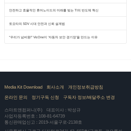
안전하고 효율적인 휴머노이드의 미래를 빚는 TI의 반도체 혁신
토요타의 SDV 시대 안전과 신뢰 설계법
“우리가 넘버원!” VicOne이 ‘자동차 보안 경기장’을 만드는 이유
Media Kit Download
회사소개
개인정보취급방침
온라인 문의
정기구독 신청
구독자 정보/배달주소 변경
스마트앤컴퍼니(주)
대표이사 : 박성규
사업자등록번호 : 108-81-64739
통신판매업신고 : 2019-서울구로-2138호