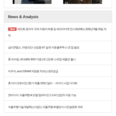
News & Analysis
New
제11회 광저우 국제 자동차 부품 및 애프터마켓 전시회(AAG), 2026년 8월 19일 개
막
실리콘랩스, 차량 진단·산업용 IoT 설계 지원 블루투스 LE 칩 발표
英 피커링, 최대 80A·300V 지원 LXI 고전류 스위칭 제품군 출시
마우저, ams OSRAM 차량용 적외선 LED 공급
美 마이크로비전, 2분기 매출 150만 달러 ··· 라이다 사업 다각화
엔비디아, 자율주행 AI 모델 ‘알파마요 2 슈퍼’ 상업적 이용 가능
자율주행기술개발혁신사업단, 자율주행 AI 챌린지 사전설명회 개최