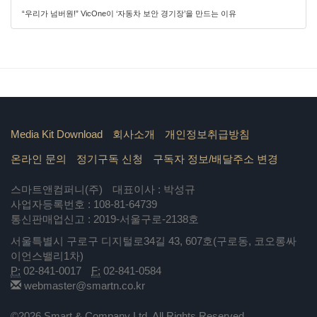
“우리가 넘버원!” VicOne이 ‘자동차 보안 경기장’을 만드는 이유
Media Kit Download
회사소개
개인정보취급방침
온라인 문의
정기구독 신청
구독자 정보/배달주소 변경
스마트앤컴퍼니(주)
대표이사 : 박성규
사업자등록번호 : 108-81-64739
통신판매업신고 : 2019-서울구로-2138호
서울특별시 구로구 디지털로34길 43, 607호(구로동, 코오롱싸
이언스밸리1차)
P:
02-841-0017
F:
02-841-0584
webmaster@smartn.co.kr
©2026 Smart & Company Ltd. All Rights Reserved.