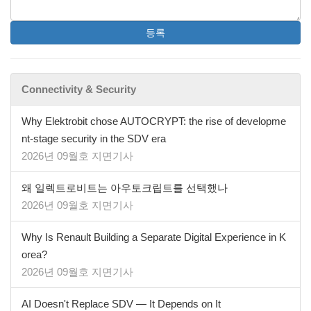
등록
Connectivity & Security
Why Elektrobit chose AUTOCRYPT: the rise of developme
nt-stage security in the SDV era
2026년 09월호 지면기사
왜 일렉트로비트는 아우토크립트를 선택했나
2026년 09월호 지면기사
Why Is Renault Building a Separate Digital Experience in K
orea?
2026년 09월호 지면기사
AI Doesn't Replace SDV — It Depends on It