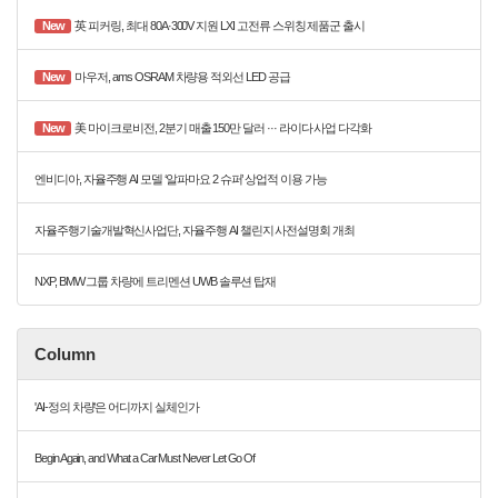
New
英 피커링, 최대 80A·300V 지원 LXI 고전류 스위칭 제품군 출시
New
마우저, ams OSRAM 차량용 적외선 LED 공급
New
美 마이크로비전, 2분기 매출 150만 달러 ··· 라이다 사업 다각화
엔비디아, 자율주행 AI 모델 ‘알파마요 2 슈퍼’ 상업적 이용 가능
자율주행기술개발혁신사업단, 자율주행 AI 챌린지 사전설명회 개최
NXP, BMW 그룹 차량에 트리멘션 UWB 솔루션 탑재
Column
'AI-정의 차량'은 어디까지 실체인가
Begin Again, and What a Car Must Never Let Go Of