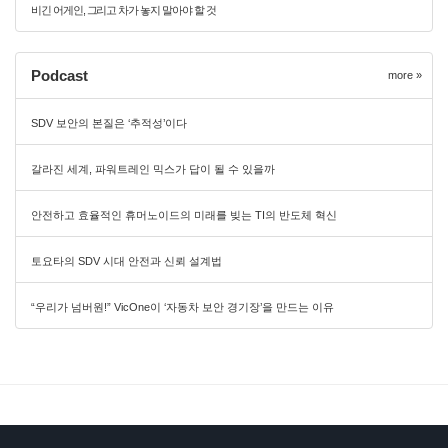
비긴 어게인, 그리고 차가 놓지 말아야 할 것
Podcast
more »
SDV 보안의 본질은 ‘추적성’이다
갈라진 세계, 파워트레인 믹스가 답이 될 수 있을까
안전하고 효율적인 휴머노이드의 미래를 빚는 TI의 반도체 혁신
토요타의 SDV 시대 안전과 신뢰 설계법
“우리가 넘버원!” VicOne이 ‘자동차 보안 경기장’을 만드는 이유