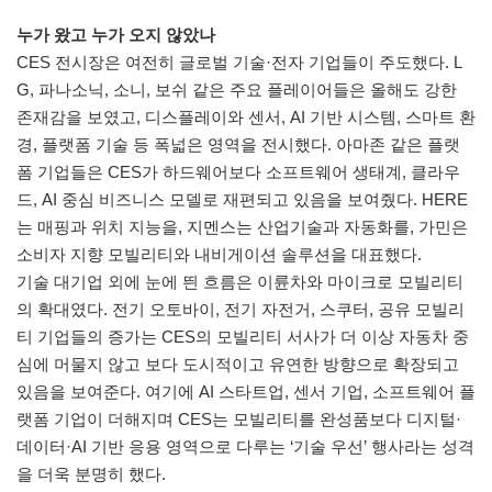
누가 왔고 누가 오지 않았나
CES 전시장은 여전히 글로벌 기술·전자 기업들이 주도했다. L
G, 파나소닉, 소니, 보쉬 같은 주요 플레이어들은 올해도 강한
존재감을 보였고, 디스플레이와 센서, AI 기반 시스템, 스마트 환
경, 플랫폼 기술 등 폭넓은 영역을 전시했다. 아마존 같은 플랫
폼 기업들은 CES가 하드웨어보다 소프트웨어 생태계, 클라우
드, AI 중심 비즈니스 모델로 재편되고 있음을 보여줬다. HERE
는 매핑과 위치 지능을, 지멘스는 산업기술과 자동화를, 가민은
소비자 지향 모빌리티와 내비게이션 솔루션을 대표했다.
기술 대기업 외에 눈에 띈 흐름은 이륜차와 마이크로 모빌리티
의 확대였다. 전기 오토바이, 전기 자전거, 스쿠터, 공유 모빌리
티 기업들의 증가는 CES의 모빌리티 서사가 더 이상 자동차 중
심에 머물지 않고 보다 도시적이고 유연한 방향으로 확장되고
있음을 보여준다. 여기에 AI 스타트업, 센서 기업, 소프트웨어 플
랫폼 기업이 더해지며 CES는 모빌리티를 완성품보다 디지털·
데이터·AI 기반 응용 영역으로 다루는 ‘기술 우선’ 행사라는 성격
을 더욱 분명히 했다.