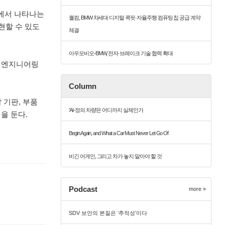
전반에서 나타나는
퀄컴, BMW 차세대 디지털 콕핏·자율주행 컴퓨팅 칩 공급 계약
현할 수 있도
체결
아우모비오-BMW, 전자·브레이크 기술 협력 확대
및 엔지니어링
Column
 기판, 부품
'AI-정의 차량'은 어디까지 실체인가
을 둔다.
Begin Again, and What a Car Must Never Let Go Of
비긴 어게인, 그리고 차가 놓지 말아야 할 것
Podcast
more »
SDV 보안의 본질은 ‘추적성’이다