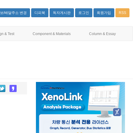
보/배달주소 변경
디피북
독자게시판
로그인
회원가입
RSS
gn & Test
Component & Materials
Column & Essay