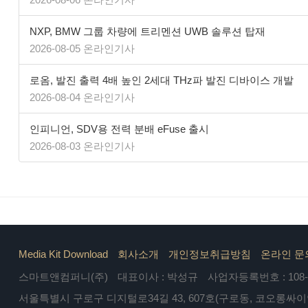
NXP, BMW 그룹 차량에 트리멘션 UWB 솔루션 탑재
2026-08-05 온라인기사
로옴, 발진 출력 4배 높인 2세대 THz파 발진 디바이스 개발
2026-08-04 온라인기사
인피니언, SDV용 전력 분배 eFuse 출시
2026-08-03 온라인기사
Media Kit Download
회사소개
개인정보취급방침
온라인 문
스마트앤컴퍼니(주)
대표이사 : 박성규
사업자등록번호 : 108-8
서울특별시 구로구 디지털로34길 43, 607호(구로동, 코오롱싸