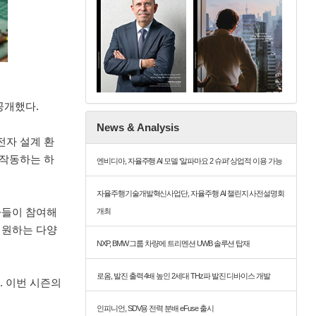
 공개했다.
News & Analysis
이 전자 설계 환
 작동하는 하
엔비디아, 자율주행 AI 모델 ‘알파마요 2 슈퍼’ 상업적 이용 가능
자율주행기술개발혁신사업단, 자율주행 AI 챌린지 사전설명회
혁신가들이 참여해
개최
지원하는 다양
NXP, BMW 그룹 차량에 트리멘션 UWB 솔루션 탑재
로옴, 발진 출력 4배 높인 2세대 THz파 발진 디바이스 개발
다. 이번 시즌의
인피니언, SDV용 전력 분배 eFuse 출시