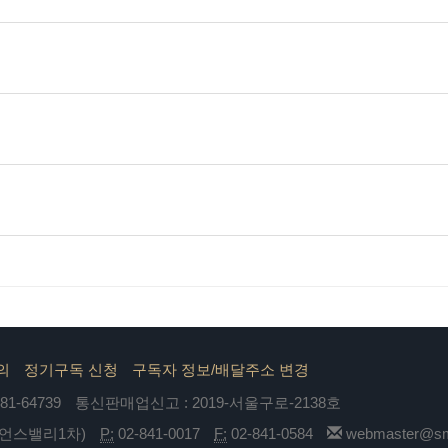
의
정기구독 신청
구독자 정보/배달주소 변경
1-64739
통신판매업신고 : 2019-서울구로-2138호
이언스밸리1차)
P:
02-841-0017
F:
02-841-0584
webmaster@sma