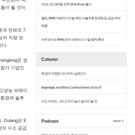
인피니언, SDV용 전력 분배 eFuse 출시
랫폼이 될 것이
퀄컴, BMW 차세대 디지털 콕핏·자율주행 컴퓨팅 칩 공급 계약
체결
국 전체의 7.
성의 차량 보
아우모비오-BMW, 전자·브레이크 기술 협력 확대
된다.
Column
nglong은 경
 참가 기업인
'AI-정의 차량'은 어디까지 실체인가
Begin Again, and What a Car Must Never Let Go Of
의 고성능 브레이
이 순환경제 솔루
비긴 어게인, 그리고 차가 놓지 말아야 할 것
Oulang은 E
Podcast
more »
양의 수소 공급