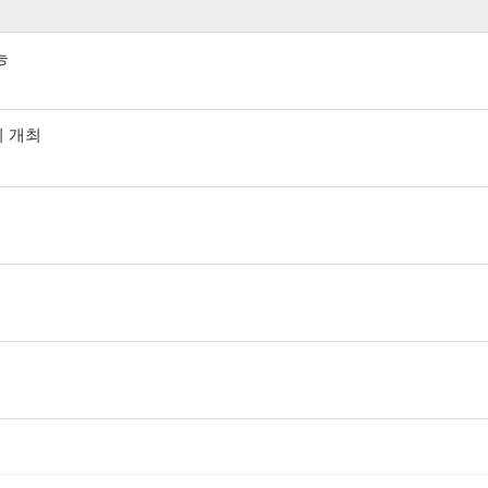
능
회 개최