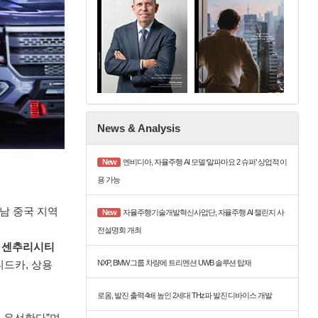
News & Analysis
New
엔비디아, 자율주행 AI 모델 ‘알파마요 2 슈퍼’ 상업적 이
용 가능
남 중국 지역
New
자율주행기술개발혁신사업단, 자율주행 AI 챌린지 사
전설명회 개최
청두 센추리시티
NXP, BMW 그룹 차량에 트리멘션 UWB 솔루션 탑재
티드카, 상용
로옴, 발진 출력 4배 높인 2세대 THz파 발진 디바이스 개발
을 우선한다”며,