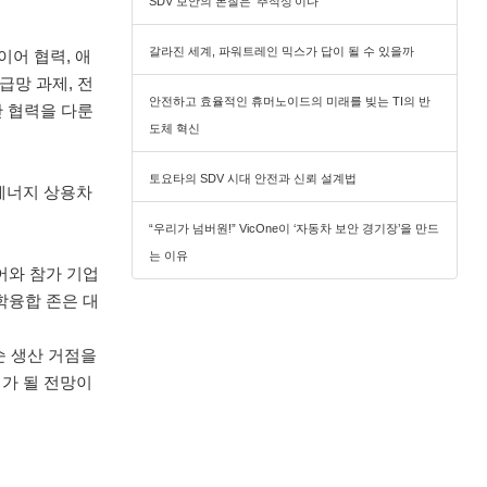
SDV 보안의 본질은 ‘추적성’이다
갈라진 세계, 파워트레인 믹스가 답이 될 수 있을까
이어 협력, 애
급망 과제, 전
안전하고 효율적인 휴머노이드의 미래를 빚는 TI의 반
간 협력을 다룬
도체 혁신
토요타의 SDV 시대 안전과 신뢰 설계법
신에너지 상용차
“우리가 넘버원!” VicOne이 ‘자동차 보안 경기장’을 만드
는 이유
어와 참가 기업
산학융합 존은 대
 단순 생산 거점을
리가 될 전망이