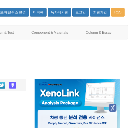
보/배달주소 변경
디피북
독자게시판
로그인
회원가입
RSS
gn & Test
Component & Materials
Column & Essay