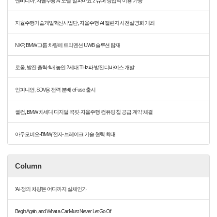
엔비디아, 자율주행 AI 모델 ‘알파마요 2 슈퍼’ 상업적 이용 가능
자율주행기술개발혁신사업단, 자율주행 AI 챌린지 사전설명회 개최
NXP, BMW 그룹 차량에 트리멘션 UWB 솔루션 탑재
로옴, 발진 출력 4배 높인 2세대 THz파 발진 디바이스 개발
인피니언, SDV용 전력 분배 eFuse 출시
퀄컴, BMW 차세대 디지털 콕핏·자율주행 컴퓨팅 칩 공급 계약 체결
아우모비오-BMW, 전자·브레이크 기술 협력 확대
Column
'AI-정의 차량'은 어디까지 실체인가
Begin Again, and What a Car Must Never Let Go Of