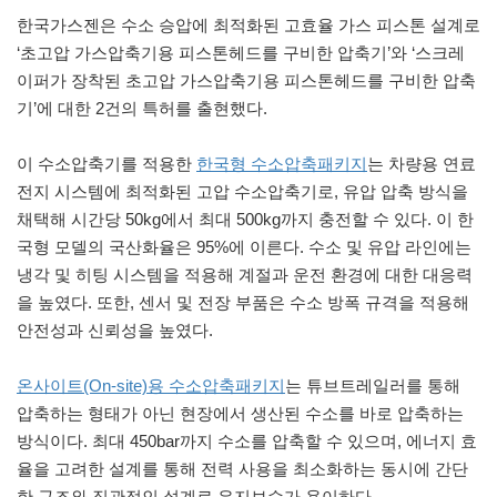
한국가스젠은 수소 승압에 최적화된 고효율 가스 피스톤 설계로
‘초고압 가스압축기용 피스톤헤드를 구비한 압축기’와 ‘스크레
이퍼가 장착된 초고압 가스압축기용 피스톤헤드를 구비한 압축
기’에 대한 2건의 특허를 출현했다.
이 수소압축기를 적용한
한국형 수소압축패키지
는 차량용 연료
전지 시스템에 최적화된 고압 수소압축기로, 유압 압축 방식을
채택해 시간당 50kg에서 최대 500kg까지 충전할 수 있다. 이 한
국형 모델의 국산화율은 95%에 이른다. 수소 및 유압 라인에는
냉각 및 히팅 시스템을 적용해 계절과 운전 환경에 대한 대응력
을 높였다. 또한, 센서 및 전장 부품은 수소 방폭 규격을 적용해
안전성과 신뢰성을 높였다.
온사이트(On-site)용 수소압축패키지
는 튜브트레일러를 통해
압축하는 형태가 아닌 현장에서 생산된 수소를 바로 압축하는
방식이다. 최대 450bar까지 수소를 압축할 수 있으며, 에너지 효
율을 고려한 설계를 통해 전력 사용을 최소화하는 동시에 간단
한 구조와 직관적인 설계로 유지보수가 용이하다.