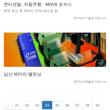
콘티넨탈, 자동주행 · 48V에 포커스
SCE 청산 후 배터리 전략 재조정 중
2015년 11월호 지면기사
납산 배터리 밸런싱
2015년 09월호 지면기사
«
31
32
33
34
35
36
37
38
39