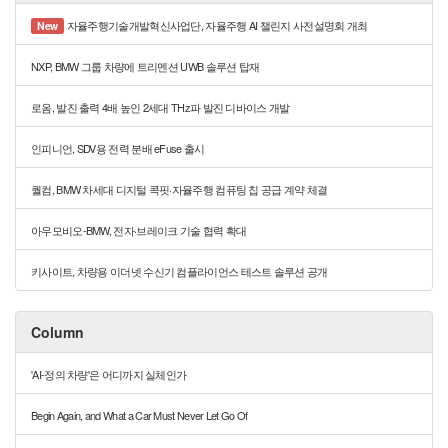
자율주행기술개발혁신사업단, 자율주행 AI 챌린지 사전설명회 개최
New
NXP, BMW 그룹 차량에 트리멘션 UWB 솔루션 탑재
로옴, 발진 출력 4배 높인 2세대 THz파 발진 디바이스 개발
인피니언, SDV용 전력 분배 eFuse 출시
퀄컴, BMW 차세대 디지털 콕핏·자율주행 컴퓨팅 칩 공급 계약 체결
아우모비오-BMW, 전자·브레이크 기술 협력 확대
키사이트, 차량용 이더넷 수신기 컴플라이언스 테스트 솔루션 공개
Column
'AI-정의 차량'은 어디까지 실체인가
Begin Again, and What a Car Must Never Let Go Of