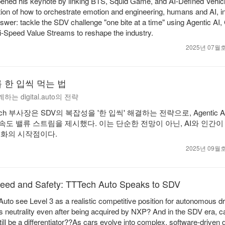
pened his keynote by linking BTS, Squid Game, and AI-Defined Vehic
tion of how to orchestrate emotion and engineering, humans and AI, 
wer: tackle the SDV challenge "one bite at a time" using Agentic AI,
i-Speed Value Streams to reshape the industry.
2025년 07
 한 입씩 먹는 법
하는 digital.auto의 전략
h 부사장은 SDV의 복잡성을 '한 입씩' 해결하는 전략으로, Agentic AI
, 다중 속도 밸류 스트림을 제시했다. 이는 단순한 전망이 아닌, AI와 인간이
진화의 시작점이다.
2025년 09
eed and Safety: TTTech Auto Speaks to SDV
o see Level 3 as a realistic competitive position for autonomous dr
its neutrality even after being acquired by NXP? And in the SDV era, c
ill be a differentiator??As cars evolve into complex, software-driven d