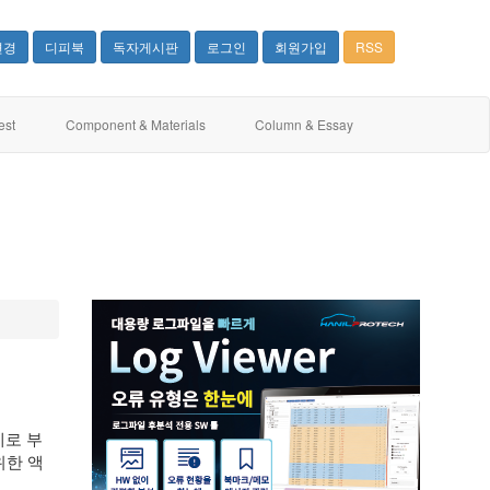
변경
디피북
독자게시판
로그인
회원가입
RSS
est
Component & Materials
Column & Essay
제로 부
위한 액