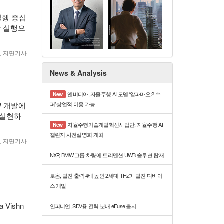
실행 중심
합 실행으
월호 지면기사
News & Analysis
엔비디아, 자율주행 AI 모델 ‘알파마요 2 슈
New
퍼’ 상업적 이용 가능
W 개발에
 실현하
자율주행기술개발혁신사업단, 자율주행 AI
New
챌린지 사전설명회 개최
월호 지면기사
NXP, BMW 그룹 차량에 트리멘션 UWB 솔루션 탑재
로옴, 발진 출력 4배 높인 2세대 THz파 발진 디바이
스 개발
a Vishn
인피니언, SDV용 전력 분배 eFuse 출시