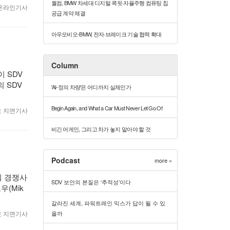
퀄컴, BMW 차세대 디지털 콕핏·자율주행 컴퓨팅 칩
4 온라인기사
공급 계약 체결
아우모비오-BMW, 전자·브레이크 기술 협력 확대
Column
 SDV
 SDV
'AI-정의 차량'은 어디까지 실체인가
Begin Again, and What a Car Must Never Let Go Of
월호 지면기사
비긴 어게인, 그리고 차가 놓지 말아야 할 것
Podcast
more »
워 경쟁사
SDV 보안의 본질은 ‘추적성’이다
(Mik
갈라진 세계, 파워트레인 믹스가 답이 될 수 있
을까
월호 지면기사