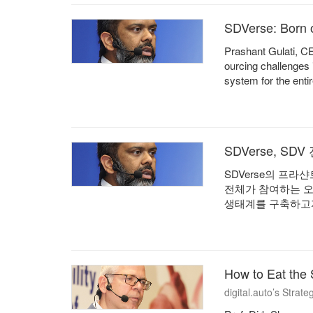
SDVerse: Born o
Prashant Gulati, C
ourcing challenges 
system for the entir
SDVerse, S
SDVerse의 프라
전체가 참여하는 오
생태계를 구축하고자
How to Eat the 
digital.auto’s Strat