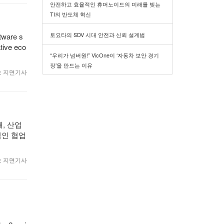
안전하고 효율적인 휴머노이드의 미래를 빚는
TI의 반도체 혁신
토요타의 SDV 시대 안전과 신뢰 설계법
tware s
ative eco
“우리가 넘버원!” VicOne이 ‘자동차 보안 경기
장’을 만드는 이유
월호 지면기사
, 산업
적인 협업
월호 지면기사