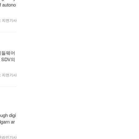
f autono
월호 지면기사
 미들웨어
 SDV의
월호 지면기사
ugh digi
lgarn ar
1 온라인기사