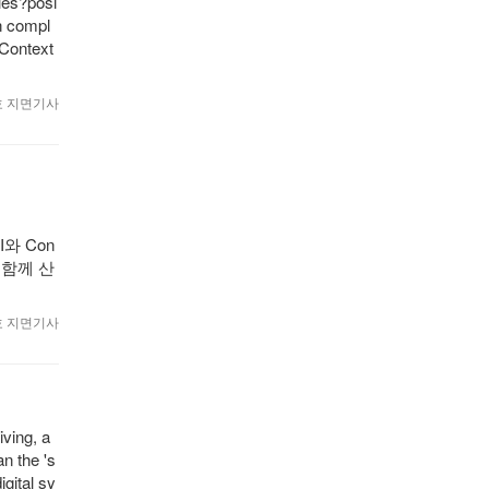
les?posi
in compl
 Context
월호 지면기사
와 Con
 함께 산
월호 지면기사
iving, a
an the 's
igital sy