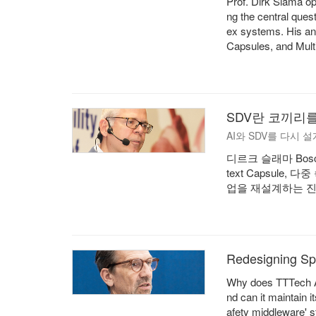
Prof. Dirk Slama o
ng the central ques
ex systems. His ans
Capsules, and Mult
SDV란 코끼리를
AI와 SDV를 다시 설계
디르크 슬래마 Bosc
text Capsule
업을 재설계하는 
Redesigning Sp
Why does TTTech Aut
nd can it maintain 
afety middleware' st