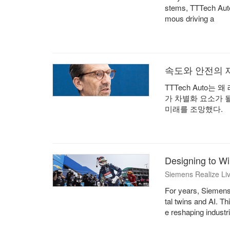
stems, TTTech Auto
mous driving a
속도와 안전의 재설
TTTech Auto
가 차별화 요소가 될
미래를 조망했다.
Designing to Wi
Siemens Realize Li
For years, Siemens 
tal twins and AI. 
e reshaping industr