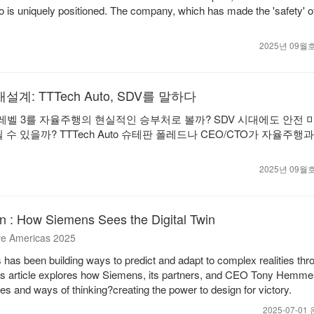
 is uniquely positioned. The company, which has made the 'safety' o
2025년 09
계: TTTech Auto, SDV를 말하다
는 왜 레벨 3를 자율주행의 현실적인 승부처로 볼까? SDV 시대에도 안전
 수 있을까? TTTech Auto 슈테판 폴레드나 CEO/CTO가 자율주행과
2025년 09
n : How Siemens Sees the Digital Twin
ve Americas 2025
has been building ways to predict and adapt to complex realities thro
This article explores how Siemens, its partners, and CEO Tony Hemme
ies and ways of thinking?creating the power to design for victory.
2025-07-0