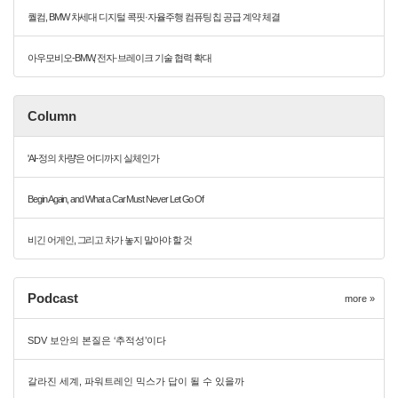
퀄컴, BMW 차세대 디지털 콕핏·자율주행 컴퓨팅 칩 공급 계약 체결
아우모비오-BMW, 전자·브레이크 기술 협력 확대
Column
'AI-정의 차량'은 어디까지 실체인가
Begin Again, and What a Car Must Never Let Go Of
비긴 어게인, 그리고 차가 놓지 말아야 할 것
Podcast
more »
SDV 보안의 본질은 ‘추적성’이다
갈라진 세계, 파워트레인 믹스가 답이 될 수 있을까