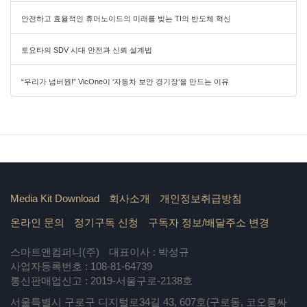
안전하고 효율적인 휴머노이드의 미래를 빚는 TI의 반도체 혁신
토요타의 SDV 시대 안전과 신뢰 설계법
“우리가 넘버원!” VicOne이 ‘자동차 보안 경기장’을 만드는 이유
Media Kit Download
회사소개
개인정보취급방침
온라인 문의
정기구독 신청
구독자 정보/배달주소 변경
스마트앤컴퍼니(주)
대표이사 : 박성규
사업자등록번호 : 108-81-64739
통신판매업신고 : 2019-서울구로-2138호
서울특별시 구로구 디지털로34길 43, 607호(구로동, 코오롱싸