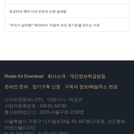
토요타의 SDV 시대 안전과 신뢰 설계법
“우리가 넘버원!” VicOne이 ‘자동차 보안 경기장’을 만드는 이유
Media Kit Download
회사소개
개인정보취급방침
온라인 문의
정기구독 신청
구독자 정보/배달주소 변경
스마트앤컴퍼니(주)
대표이사 : 박성규
사업자등록번호 : 108-81-64739
통신판매업신고 : 2019-서울구로-2138호
서울특별시 구로구 디지털로34길 43, 607호(구로동, 코오롱싸
이언스밸리1차)
P:
02-841-0017
F:
02-841-0584