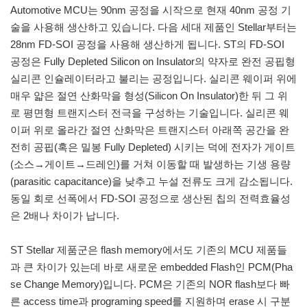
Automotive MCU는 90nm 공정을 시작으로 현재 40nm 공정 기
술을 사용해 생산하고 있습니다. 다음 세대 제품인 Stellar부터는
28nm FD-SOI 공정을 사용해 생산하게 됩니다. ST의 FD-SOI
공정은 Fully Depleted Silicon on Insulator의 약자로 완전 공핍형
실리콘 인슐레이터라고 불리는 공정입니다. 실리콘 웨이퍼 위에
매우 얇은 절연 산화막을 형성(Silicon On Insulator)한 뒤 그 위
로 평면형 트랜지스터 전극을 구성하는 기술입니다. 실리콘 웨
이퍼 위로 올라간 절연 산화막은 트랜지스터 아래쪽 공간을 완
전히 공핍(혹은 밀봉 Fully Depleted) 시키는 덕에 전자가 게이트
(소스→게이트→드레인)를 거쳐 이동할 때 발생하는 기생 용량
(parasitic capacitance)을 낮추고 누설 전류도 크게 감소됩니다.
동일 회로 선폭에서 FD-SOI 공정으로 생산된 칩의 전력효율성
은 2배나 차이가 납니다.
ST Stellar 제품군은 flash memory에서도 기존의 MCU 제품들
과 큰 차이가 있는데 바로 새로운 embedded Flash인 PCM(Pha
se Change Memory)입니다. PCM은 기존의 NOR flash보다 빠
른 access time과 programing speed를 지원하며 erase 시 구분