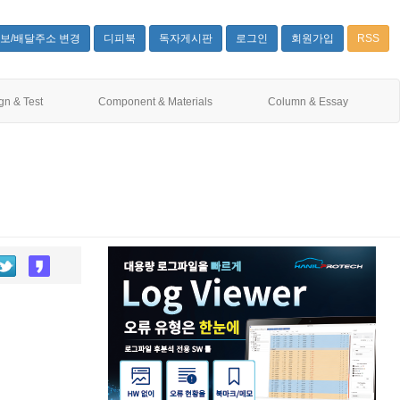
보/배달주소 변경
디피북
독자게시판
로그인
회원가입
RSS
gn & Test
Component & Materials
Column & Essay