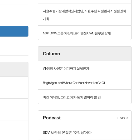
자율주행기술개발혁신사업단, 자율주행 AI 챌린지 사전설명회
개최
NXP, BMW 그룹 차량에 트리멘션 UWB 솔루션 탑재
Column
'AI-정의 차량'은 어디까지 실체인가
Begin Again, and What a Car Must Never Let Go Of
비긴 어게인, 그리고 차가 놓지 말아야 할 것
Podcast
more »
SDV 보안의 본질은 ‘추적성’이다