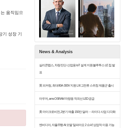
려는 움직임으
장기 성장 기
News & Analysis
실리콘랩스, 차량 진단·산업용 IoT 설계 지원 블루투스 LE 칩 발
표
英 피커링, 최대 80A·300V 지원 LXI 고전류 스위칭 제품군 출시
마우저, ams OSRAM 차량용 적외선 LED 공급
美 마이크로비전, 2분기 매출 150만 달러 ··· 라이다 사업 다각화
엔비디아, 자율주행 AI 모델 ‘알파마요 2 슈퍼’ 상업적 이용 가능