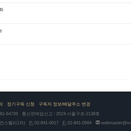
각화
능
의
정기구독 신청
구독자 정보/배달주소 변경
1-64739
통신판매업신고 : 2019-서울구로-2138호
이언스밸리1차)
P:
02-841-0017
F:
02-841-0584
webmaster@sma