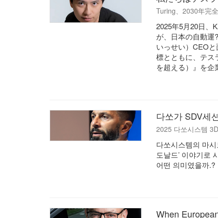
Turing、2030
2025年5月20日
が、日本の自動運?
いっせい）CEOと
標とともに、テスラを
を超える）』を企
다쏘가 SDV세션
2025 다쏘시스템 
다쏘시스템의 마시모
도날드’ 이야기로 
어떤 의미였을까.?
When European 