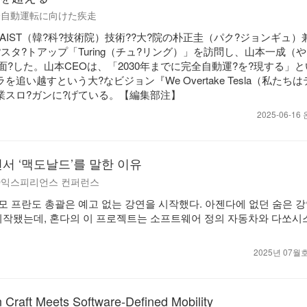
年完全自動運転に向けた疾走
、KAIST（韓?科?技術院）技術??大?院の朴正圭（パク?ジョンギュ）
スタ?トアップ「Turing（チュ?リング）」を訪問し、山本一成（
面?した。山本CEOは、「2030年までに完全自動運?を?現する」
追い越すという大?なビジョン『We Overtake Tesla（私たち
業スロ?ガンに?げている。【編集部注】
2025-06-1
서 ‘맥도날드’를 말한 이유
3D익스피리언스 컨퍼런스
 프란도 총괄은 예고 없는 강연을 시작했다. 아젠다에 없던 숨은 강
시작됐는데, 혼다의 이 프로젝트는 소프트웨어 정의 자동차와 다쏘
2025년 07
Craft Meets Software-Defined Mobility