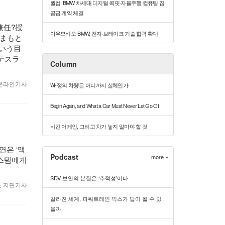
퀄컴, BMW 차세대 디지털 콕핏·자율주행 컴퓨팅 칩
공급 계약 체결
兼任?授
아우모비오-BMW, 전자·브레이크 기술 협력 확대
やまもと
という目
はテスラ
Column
6 온라인기사
'AI-정의 차량'은 어디까지 실체인가
Begin Again, and What a Car Must Never Let Go Of
비긴 어게인, 그리고 차가 놓지 말아야 할 것
연은 ‘맥
Podcast
more »
시스템에게
SDV 보안의 본질은 ‘추적성’이다
월호 지면기사
갈라진 세계, 파워트레인 믹스가 답이 될 수 있
을까