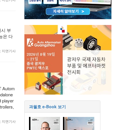
거시 부
능은 다
월호 지면기사
PT Autom
andalone
d player
ollers,
과월호 e-Book 보기
월호 지면기사