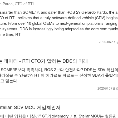
 Pardo, CTO of RTI
smarter than SOME/IP, and safer than ROS 2? Gerardo Pardo, the ar
of RTI, believes that a truly software-defined vehicle (SDV) begins
cture. From over 10 global OEMs to next-generation platforms ranging
systems, DDS is increasingly being adopted as the core communica
ame time, RTI
2025-06-1
 데이터 - RTI CTO가 말하는 DDS의 미래
 SOME/IP보다 똑똑하며, ROS 2보다 안전하다? DDS는 SDV 혁신
자리잡을 수 있을까? RTI의 헤라르도 파르도는 진정한 SDV의 출발점
고 믿는다.
2025년 07
Stellar, SDV MCU 게임체인저
 어떤 영향을 미칠까? ST의 xMemory 기반 Stellar MCU는 월등