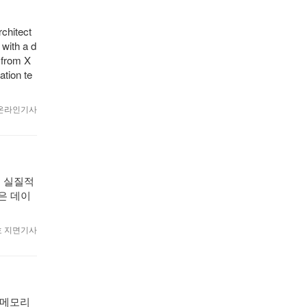
chitect
 with a d
 from X
tion te
1 온라인기사
의 실질적
은 데이
월호 지면기사
한 메모리