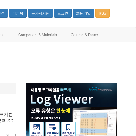
변경
디피북
독자게시판
로그인
회원가입
RSS
est
Component & Materials
Column & Essay
 포기한
트랙 SD
월호 지면기사