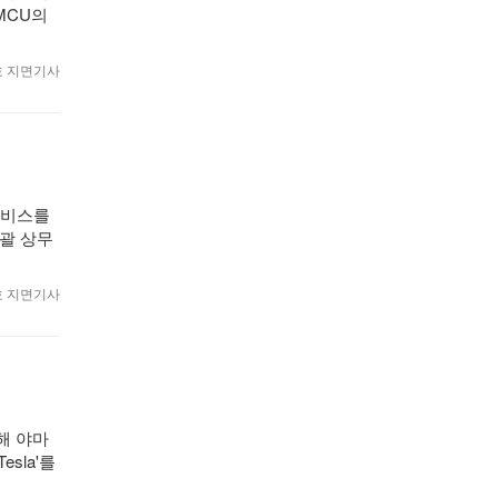
MCU의
월호 지면기사
서비스를
총괄 상무
월호 지면기사
해 야마
sla'를