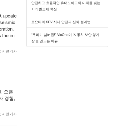
안전하고 효율적인 휴머노이드의 미래를 빚는
TI의 반도체 혁신
A update
“seismic
토요타의 SDV 시대 안전과 신뢰 설계법
ration,
“우리가 넘버원!” VicOne이 ‘자동차 보안 경기
s the im
장’을 만드는 이유
월호 지면기사
, 오픈
자 경험,
월호 지면기사