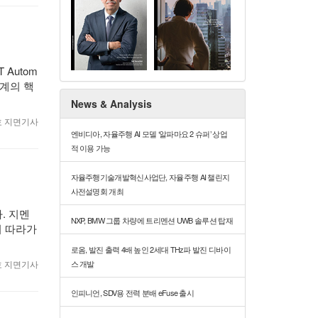
 Autom
태계의 핵
News & Analysis
월호 지면기사
엔비디아, 자율주행 AI 모델 ‘알파마요 2 슈퍼’ 상업
적 이용 가능
자율주행기술개발혁신사업단, 자율주행 AI 챌린지
사전설명회 개최
. 지멘
NXP, BMW 그룹 차량에 트리멘션 UWB 솔루션 탑재
지 따라가
로옴, 발진 출력 4배 높인 2세대 THz파 발진 디바이
스 개발
월호 지면기사
인피니언, SDV용 전력 분배 eFuse 출시