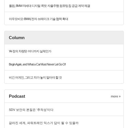
퀄컴, BMW 차세대 디지털 콕핏·자율주행 컴퓨팅 칩 공급 계약 체결
아우모비오-BMW, 전자·브레이크 기술 협력 확대
Column
'AI-정의 차량'은 어디까지 실체인가
Begin Again, and What a Car Must Never Let Go Of
비긴 어게인, 그리고 차가 놓지 말아야 할 것
Podcast
more »
SDV 보안의 본질은 ‘추적성’이다
갈라진 세계, 파워트레인 믹스가 답이 될 수 있을까