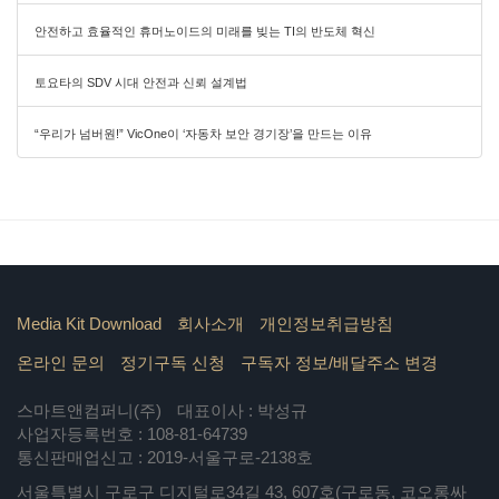
안전하고 효율적인 휴머노이드의 미래를 빚는 TI의 반도체 혁신
토요타의 SDV 시대 안전과 신뢰 설계법
“우리가 넘버원!” VicOne이 ‘자동차 보안 경기장’을 만드는 이유
Media Kit Download
회사소개
개인정보취급방침
온라인 문의
정기구독 신청
구독자 정보/배달주소 변경
스마트앤컴퍼니(주)
대표이사 : 박성규
사업자등록번호 : 108-81-64739
통신판매업신고 : 2019-서울구로-2138호
서울특별시 구로구 디지털로34길 43, 607호(구로동, 코오롱싸