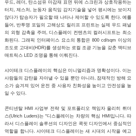
우드, 레더, 탄소섬유 마감재 표면 뒤에 스크린과 상호작용하는
터치, 제스처, 눈동자 움직임 감지기술을 넣어 평시에는 보이지
않다가 탑승자가 필요할 때 나타나 제어할 수 있도록 한다. 예를
들어, 반투명 포일의 고해상도 릴리프 프린트는 실제 우드 패널
의 외형 감촉을 주며, 디스플레이 컨텐츠의 컬러시프트는 최소
화된다. 그래픽 인터페이스 요소의 통합은 800 cd/sqm 이상의
조도로 고대비(HDR)를 생성하는 로컬 조광 기능을 갖춘 액티브
매트릭스 LED 조명을 통해 이뤄진다.
샤이테크 디스플레이의 핵심은 미니멀리즘과 명확성이다. 이는
사람들의 감탄을 자아낼 수 있을 뿐만 아니라, 잠재적인 방해 요
소가 숨겨져 있어 운전 중 사용자 친화성을 높이고 안전성을 높
일 수 있다.
콘티넨탈 HMI 사업부 전략 및 포트폴리오 책임자 울리히 뤼더
스(Ulrich Luders)는 “디스플레이는 차량의 핵심 HMI입니다. 따
라서 디스플레이 솔루션의 디자인은 콕핏 디자인에서 중심적인
역할을 합니다. 샤이테크 디스플레이는 새 시대의 시작을 예고