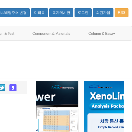
보/배달주소 변경
디피북
독자게시판
로그인
회원가입
RSS
gn & Test
Component & Materials
Column & Essay