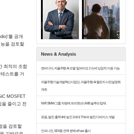
io)’를 공개
성능을 검토할
News & Analysis
간 최적의 조합
엔비디아, 자율주행 AI 모델 ‘알파마요 2 슈퍼’ 상업적 이용 가능
 테스트를 거
자율주행기술개발혁신사업단, 자율주행 AI 챌린지 사전설명회
개최
C MOSFET
업을 줄이고 전
NXP, BMW 그룹 차량에 트리멘션 UWB 솔루션 탑재
로옴, 발진 출력 4배 높인 2세대 THz파 발진 디바이스 개발
합을 검토할
인피니언, SDV용 전력 분배 eFuse 출시
산을 기반으로