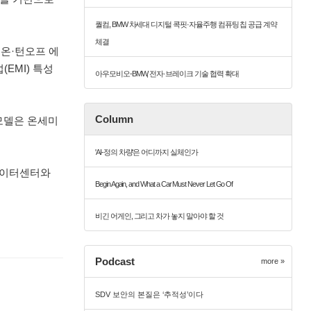
퀄컴, BMW 차세대 디지털 콕핏·자율주행 컴퓨팅 칩 공급 계약
체결
턴온·턴오프 에
EMI) 특성
아우모비오-BMW, 전자·브레이크 기술 협력 확대
Column
모델은 온세미
'AI-정의 차량'은 어디까지 실체인가
 데이터센터와
Begin Again, and What a Car Must Never Let Go Of
비긴 어게인, 그리고 차가 놓지 말아야 할 것
Podcast
more »
SDV 보안의 본질은 ‘추적성’이다