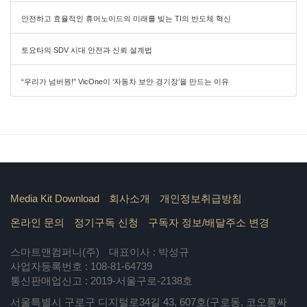
안전하고 효율적인 휴머노이드의 미래를 빚는 TI의 반도체 혁신
토요타의 SDV 시대 안전과 신뢰 설계법
“우리가 넘버원!” VicOne이 ‘자동차 보안 경기장’을 만드는 이유
Media Kit Download
회사소개
개인정보취급방침
온라인 문의
정기구독 신청
구독자 정보/배달주소 변경
스마트앤컴퍼니(주)
대표이사 : 박성규
사업자등록번호 : 108-81-64739
통신판매업신고 : 2019-서울구로-2138호
서울특별시 구로구 디지털로34길 43, 607호(구로동, 코오롱싸