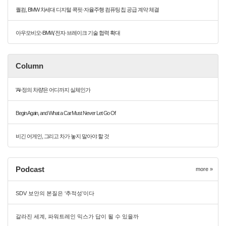
퀄컴, BMW 차세대 디지털 콕핏·자율주행 컴퓨팅 칩 공급 계약 체결
아우모비오-BMW, 전자·브레이크 기술 협력 확대
Column
'AI-정의 차량'은 어디까지 실체인가
Begin Again, and What a Car Must Never Let Go Of
비긴 어게인, 그리고 차가 놓지 말아야 할 것
Podcast
more »
SDV 보안의 본질은 ‘추적성’이다
갈라진 세계, 파워트레인 믹스가 답이 될 수 있을까