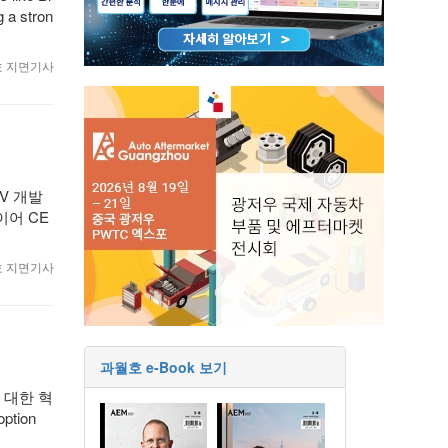
g a stron
월호 지면기사
DV 개발
이어 CE
월호 지면기사
과월호 e-Book 보기
 대한 혁
ption