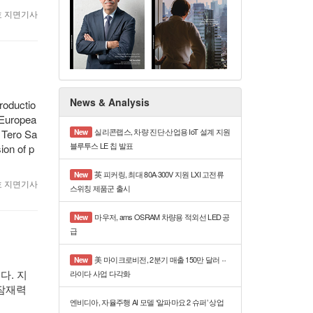
월호 지면기사
News & Analysis
roductio
 Europea
실리콘랩스, 차량 진단·산업용 IoT 설계 지원
New
 Tero Sa
블루투스 LE 칩 발표
ion of p
英 피커링, 최대 80A·300V 지원 LXI 고전류
New
월호 지면기사
스위칭 제품군 출시
마우저, ams OSRAM 차량용 적외선 LED 공
New
급
美 마이크로비전, 2분기 매출 150만 달러 ···
New
다. 지
라이다 사업 다각화
 잠재력
엔비디아, 자율주행 AI 모델 ‘알파마요 2 슈퍼’ 상업