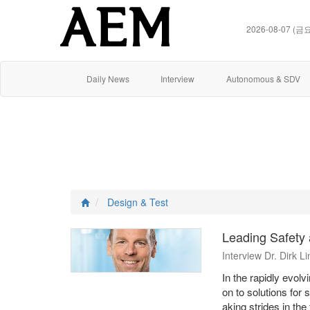
2026-08-07 (금
Daily News
Interview
Autonomous & SDV
Design & Test
Leading Safety
Interview Dr. Dirk 
In the rapidly evol
on to solutions for
aking strides in the