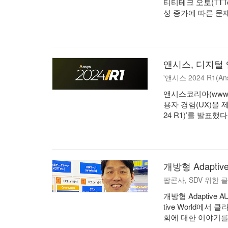
티티테크 오토(TTTe
성 증가에 따른 문
앤시스, 디지털 
'앤시스 2024 R1(Ans
앤시스코리아(www.
용자 경험(UX)을 제
24 R1)’를 발표했다
개방형 Adapti
팝콘사, SDV 위한
개방형 Adaptiv
tive World에
회에 대한 이야기를