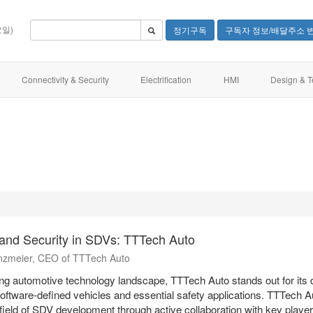
요일)
정기구독
구독자 정보/배달주소 
Connectivity & Security
Electrification
HMI
Design & T
 and Security in SDVs: TTTech Auto
Linzmeier, CEO of TTTech Auto
ving automotive technology landscape, TTTech Auto stands out for its 
 software-defined vehicles and essential safety applications. TTTech A
 field of SDV development through active collaboration with key player