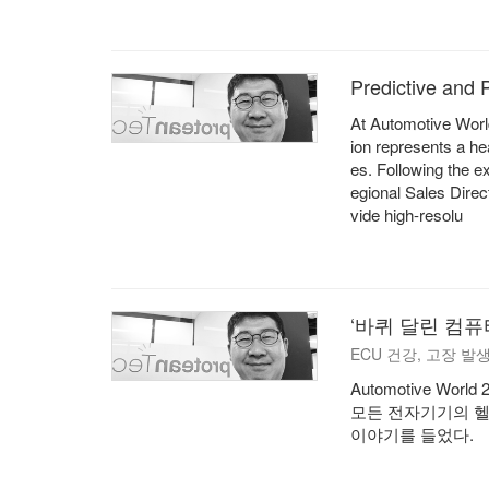
Predictive and 
At Automotive World
ion represents a he
es. Following the e
egional Sales Direc
vide high-resolu
‘바퀴 달린 컴퓨
ECU 건강, 고장 발
Automotive Wo
모든 전자기기의 헬
이야기를 들었다.