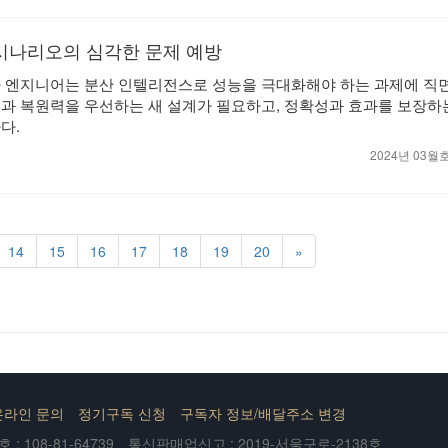
시나리오의 심각한 문제 예방
 엔지니어는 분산 인텔리전스로 성능을 극대화해야 하는 과제에 직
과 복원력을 우선하는 새 설계가 필요하고, 정확성과 효과를 보장하
다.
2024년 03
14
15
16
17
18
19
20
»
온라인 문의
정기구독 신청
구독자 정보/배달주소 변경
 108-81-64739
통신판매업신고 : 2019-서울구로-2138호