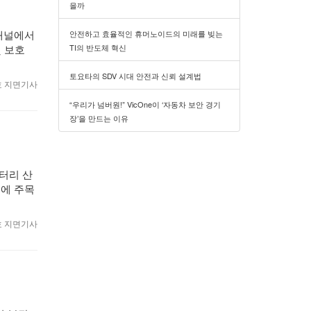
을까
채널에서
안전하고 효율적인 휴머노이드의 미래를 빚는
TI의 반도체 혁신
및 보호
토요타의 SDV 시대 안전과 신뢰 설계법
월호 지면기사
“우리가 넘버원!” VicOne이 ‘자동차 보안 경기
장’을 만드는 이유
배터리 산
지에 주목
월호 지면기사