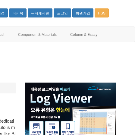
변경
디피북
독자게시판
로그인
회원가입
RSS
est
Component & Materials
Column & Essay
dedicati
uto is m
s like Bl