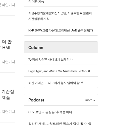
적 이용 가능
8 온라인기사
자율주행기술개발혁신사업단, 자율주행 AI 챌린지
사전설명회 개최
NXP, BMW 그룹 차량에 트리멘션 UWB 솔루션 탑재
 더 안
 HMI
Column
'AI-정의 차량'은 어디까지 실체인가
월호 지면기사
Begin Again, and What a Car Must Never Let Go Of
비긴 어게인, 그리고 차가 놓지 말아야 할 것
 기준점
종 제품
Podcast
more »
월호 지면기사
SDV 보안의 본질은 ‘추적성’이다
갈라진 세계, 파워트레인 믹스가 답이 될 수 있