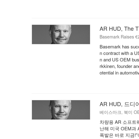
AR HUD, The T
Basemark Raises €2
Basemark has succes
n contract with a
n and US OEM busin
rkkinen, founder an
otential in automot
AR HUD, 드디
베이스마크, 북미 OE
차량용 AR 소프트웨
난해 미국 OEM과
폭발은 바로 지금!