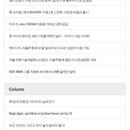
英 피커링, 최대 80A·300V 지원 LXI 고전류 스위칭 제품군 출시
마우저, ams OSRAM 차량용 적외선 LED 공급
美 마이크로비전, 2분기 매출 150만 달러 ··· 라이다 사업 다각화
엔비디아, 자율주행 AI 모델 ‘알파마요 2 슈퍼’ 상업적 이용 가능
자율주행기술개발혁신사업단, 자율주행 AI 챌린지 사전설명회 개최
NXP, BMW 그룹 차량에 트리멘션 UWB 솔루션 탑재
Column
'AI-정의 차량'은 어디까지 실체인가
Begin Again, and What a Car Must Never Let Go Of
비긴 어게인, 그리고 차가 놓지 말아야 할 것