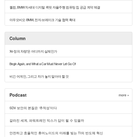
퀄컴, BMW 차세대 디지털 콕핏·자율주행 컴퓨팅 칩 공급 계약 체결
아우모비오-BMW, 전자·브레이크 기술 협력 확대
Column
'AI-정의 차량'은 어디까지 실체인가
Begin Again, and What a Car Must Never Let Go Of
비긴 어게인, 그리고 차가 놓지 말아야 할 것
Podcast
more »
SDV 보안의 본질은 ‘추적성’이다
갈라진 세계, 파워트레인 믹스가 답이 될 수 있을까
안전하고 효율적인 휴머노이드의 미래를 빚는 TI의 반도체 혁신