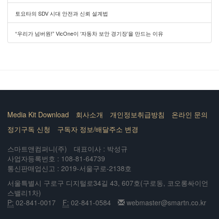
토요타의 SDV 시대 안전과 신뢰 설계법
“우리가 넘버원!” VicOne이 ‘자동차 보안 경기장’을 만드는 이유
Media Kit Download
회사소개
개인정보취급방침
온라인 문의
정기구독 신청
구독자 정보/배달주소 변경
스마트앤컴퍼니(주)
대표이사 : 박성규
사업자등록번호 : 108-81-64739
통신판매업신고 : 2019-서울구로-2138호
서울특별시 구로구 디지털로34길 43, 607호(구로동, 코오롱싸이언
스밸리1차)
P:
02-841-0017
F:
02-841-0584
webmaster@smartn.co.kr