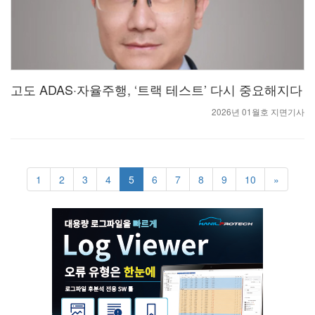
고도 ADAS·자율주행, ‘트랙 테스트’ 다시 중요해지다
2026년 01월호 지면기사
1
2
3
4
5
6
7
8
9
10
»