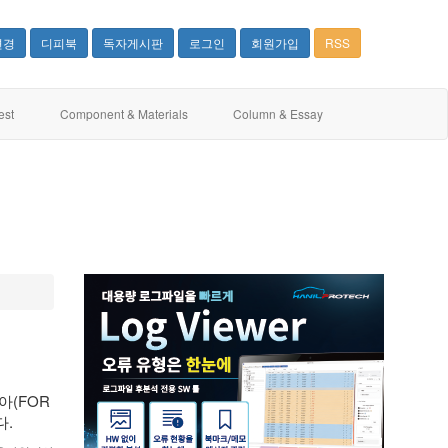
변경
디피북
독자게시판
로그인
회원가입
RSS
est
Component & Materials
Column & Essay
아(FOR
다.