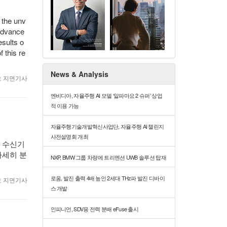
 the unv
 advance
esults o
 this re
News & Analysis
월호 지면기사
엔비디아, 자율주행 AI 모델 ‘알파마요 2 슈퍼’ 상업
적 이용 가능
자율주행기술개발혁신사업단, 자율주행 AI 챌린지
사전설명회 개최
S 수신기
자세히 분
NXP, BMW 그룹 차량에 트리멘션 UWB 솔루션 탑재
로옴, 발진 출력 4배 높인 2세대 THz파 발진 디바이
월호 지면기사
스 개발
인피니언, SDV용 전력 분배 eFuse 출시