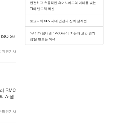
안전하고 효율적인 휴머노이드의 미래를 빚는
TI의 반도체 혁신
토요타의 SDV 시대 안전과 신뢰 설계법
“우리가 넘버원!” VicOne이 ‘자동차 보안 경기
SO 26
장’을 만드는 이유
월호 지면기사
플러 RMC
품의 A-샘
0 온라인기사