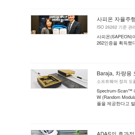
사피온 자율주행 추
ISO 26262 기준
사피온(SAPEON)
262인증을 획득했다
Baraja, 차
소프트웨어 정의 도플러 
Spectrum-Sca
W (Random Mod
플을 제공한다고 발
ADAS의 효과