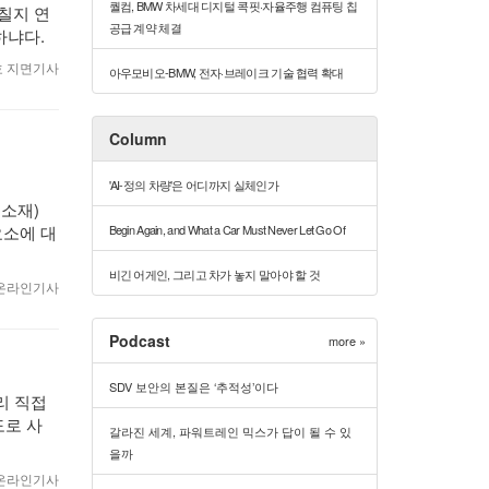
퀄컴, BMW 차세대 디지털 콕핏·자율주행 컴퓨팅 칩
칠지 연
공급 계약 체결
하냐다.
월호 지면기사
아우모비오-BMW, 전자·브레이크 기술 협력 확대
Column
'AI-정의 차량'은 어디까지 실체인가
 소재)
Begin Again, and What a Car Must Never Let Go Of
요소에 대
비긴 어게인, 그리고 차가 놓지 말아야 할 것
3 온라인기사
Podcast
more »
SDV 보안의 본질은 ‘추적성’이다
리 직접
도로 사
갈라진 세계, 파워트레인 믹스가 답이 될 수 있
을까
2 온라인기사